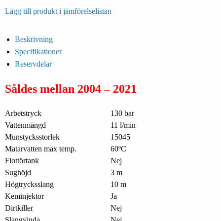
Lägg till produkt i jämförelselistan
Beskrivning
Specifikationer
Reservdelar
Såldes mellan 2004 – 2021
Arbetstryck
130 bar
Vattenmängd
11 l/min
Munstycksstorlek
15045
Matarvatten max temp.
60ºC
Flottörtank
Nej
Sughöjd
3 m
Högtrycksslang
10 m
Keminjektor
Ja
Dirtkiller
Nej
Slangvinda
Nej