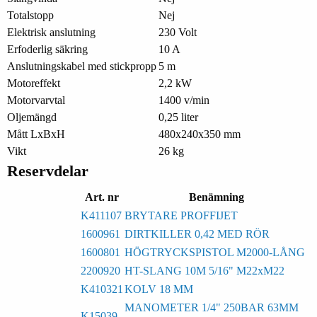
Totalstopp
Nej
Elektrisk anslutning
230 Volt
Erfoderlig säkring
10 A
Anslutningskabel med stickpropp
5 m
Motoreffekt
2,2 kW
Motorvarvtal
1400 v/min
Oljemängd
0,25 liter
Mått LxBxH
480x240x350 mm
Vikt
26 kg
Reservdelar
Art. nr
Benämning
K411107
BRYTARE PROFFIJET
1600961
DIRTKILLER 0,42 MED RÖR
1600801
HÖGTRYCKSPISTOL M2000-LÅNG
2200920
HT-SLANG 10M 5/16" M22xM22
K410321
KOLV 18 MM
MANOMETER 1/4" 250BAR 63MM
K15039