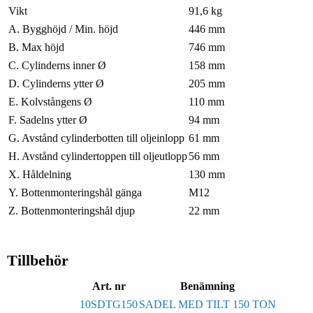
Vikt
91,6 kg
A. Bygghöjd / Min. höjd
446 mm
B. Max höjd
746 mm
C. Cylinderns inner Ø
158 mm
D. Cylinderns ytter Ø
205 mm
E. Kolvstångens Ø
110 mm
F. Sadelns ytter Ø
94 mm
G. Avstånd cylinderbotten till oljeinlopp
61 mm
H. Avstånd cylindertoppen till oljeutlopp
56 mm
X. Håldelning
130 mm
Y. Bottenmonteringshål gänga
M12
Z. Bottenmonteringshål djup
22 mm
Tillbehör
Art. nr
Benämning
10SDTG150
SADEL MED TILT 150 TON