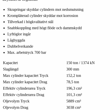
Skrapringar skyddar cylindern mot nedsmutsning
Krompläterad cylinder skyddar mot korrosion
Tillverkad i högkvalitativt stål
Snabbkoppling med högt flöde och dammskydd
Lyftöglor ingår
Lågbyggda
Dubbelverkande
Max. arbetstryck 700 bar
Kapacitet
150 ton / 1374 kN
Slaglängd
300 mm
Max cylinder kapacitet Tryck
152,2 ton
Max cylinder kapacitet Drag
78,5 ton
Effektiv cylinderarea Tryck
196,3 cm²
Effektiv cylinderarea Drag
101,3 cm²
Oljevolym Tryck
5889 cm³
Oljevolym Drag
3038 cm³