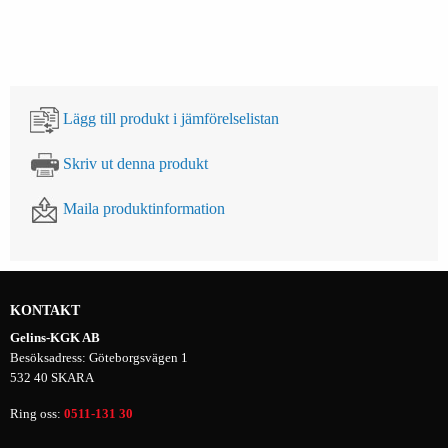
Lägg till produkt i jämförelselistan
Skriv ut denna produkt
Maila produktinformation
KONTAKT
Gelins-KGK AB
Besöksadress: Göteborgsvägen 1
532 40 SKARA
Ring oss:
0511-131 30