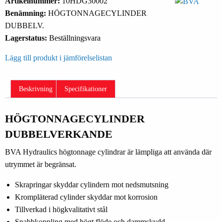
Artikelnummer:
10HDG30002
Benämning:
HÖGTONNAGECYLINDER
DUBBELV.
Lagerstatus:
Beställningsvara
Lägg till produkt i jämförelselistan
Beskrivning
Specifikationer
HÖGTONNAGECYLINDER
DUBBELVERKANDE
BVA Hydraulics högtonnage cylindrar är lämpliga att använda där
utrymmet är begränsat.
Skrapringar skyddar cylindern mot nedsmutsning
Krompläterad cylinder skyddar mot korrosion
Tillverkad i högkvalitativt stål
Snabbkoppling med högt flöde och dammskydd