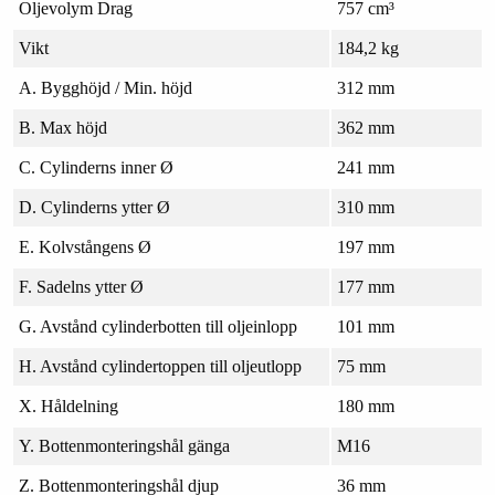
Oljevolym Drag
757 cm³
Vikt
184,2 kg
A. Bygghöjd / Min. höjd
312 mm
B. Max höjd
362 mm
C. Cylinderns inner Ø
241 mm
D. Cylinderns ytter Ø
310 mm
E. Kolvstångens Ø
197 mm
F. Sadelns ytter Ø
177 mm
G. Avstånd cylinderbotten till oljeinlopp
101 mm
H. Avstånd cylindertoppen till oljeutlopp
75 mm
X. Håldelning
180 mm
Y. Bottenmonteringshål gänga
M16
Z. Bottenmonteringshål djup
36 mm