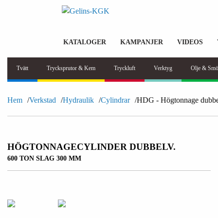
KATALOGER
KAMPANJER
VIDEOS
Tvätt
Trycksprutor & Kem
Tryckluft
Verktyg
Olje & Smö
Hem
Verkstad
Hydraulik
Cylindrar
HDG - Högtonnage dubbe
HÖGTONNAGECYLINDER DUBBELV.
600 TON SLAG 300 MM