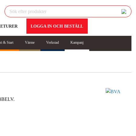
RETURER
LOGGA IN OCH BESTÄLL
ri & Start
Värme
Verkstad
Kampanj
BELV.