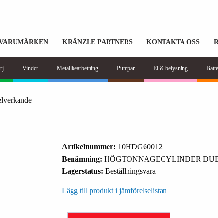
VARUMÄRKEN
KRÄNZLE PARTNERS
KONTAKTA OSS
rj
Vindor
Metallbearbetning
Pumpar
El & belysning
Batte
lverkande
Artikelnummer:
10HDG60012
Benämning:
HÖGTONNAGECYLINDER DUB
Lagerstatus:
Beställningsvara
Lägg till produkt i jämförelselistan