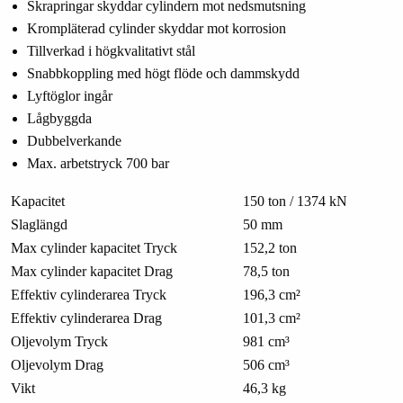
Skrapringar skyddar cylindern mot nedsmutsning
Krompläterad cylinder skyddar mot korrosion
Tillverkad i högkvalitativt stål
Snabbkoppling med högt flöde och dammskydd
Lyftöglor ingår
Lågbyggda
Dubbelverkande
Max. arbetstryck 700 bar
Kapacitet
150 ton / 1374 kN
Slaglängd
50 mm
Max cylinder kapacitet Tryck
152,2 ton
Max cylinder kapacitet Drag
78,5 ton
Effektiv cylinderarea Tryck
196,3 cm²
Effektiv cylinderarea Drag
101,3 cm²
Oljevolym Tryck
981 cm³
Oljevolym Drag
506 cm³
Vikt
46,3 kg