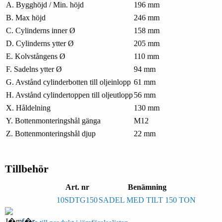
A. Bygghöjd / Min. höjd
196 mm
B. Max höjd
246 mm
C. Cylinderns inner Ø
158 mm
D. Cylinderns ytter Ø
205 mm
E. Kolvstångens Ø
110 mm
F. Sadelns ytter Ø
94 mm
G. Avstånd cylinderbotten till oljeinlopp
61 mm
H. Avstånd cylindertoppen till oljeutlopp
56 mm
X. Håldelning
130 mm
Y. Bottenmonteringshål gänga
M12
Z. Bottenmonteringshål djup
22 mm
Tillbehör
Art. nr
Benämning
10SDTG150
SADEL MED TILT 150 TON