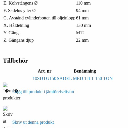
E. Kolvstångens Ø
110 mm
F. Sadelns ytter Ø
94 mm
G. Avstånd cylinderbotten till oljeinlopp
61 mm
X. Håldelning
130 mm
Y. Gänga
M12
Z. Gängans djup
22 mm
Tillbehör
Art. nr
Benämning
10SDTG150
SADEL MED TILT 150 TON
Lägg till produkt i jämförelselistan
Skriv ut denna produkt