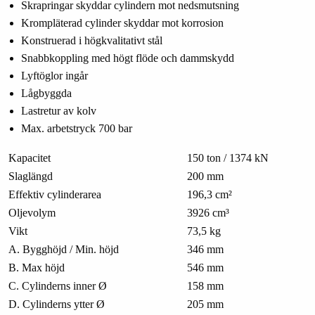
Skrapringar skyddar cylindern mot nedsmutsning
Krompläterad cylinder skyddar mot korrosion
Konstruerad i högkvalitativt stål
Snabbkoppling med högt flöde och dammskydd
Lyftöglor ingår
Lågbyggda
Lastretur av kolv
Max. arbetstryck 700 bar
Kapacitet
150 ton / 1374 kN
Slaglängd
200 mm
Effektiv cylinderarea
196,3 cm²
Oljevolym
3926 cm³
Vikt
73,5 kg
A. Bygghöjd / Min. höjd
346 mm
B. Max höjd
546 mm
C. Cylinderns inner Ø
158 mm
D. Cylinderns ytter Ø
205 mm