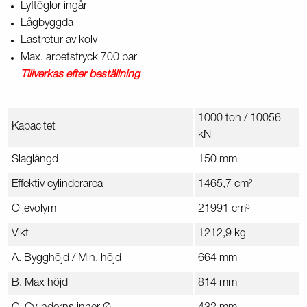
Lyftöglor ingår
Lågbyggda
Lastretur av kolv
Max. arbetstryck 700 bar
Tillverkas efter beställning
1000 ton / 10056
Kapacitet
kN
Slaglängd
150 mm
Effektiv cylinderarea
1465,7 cm²
Oljevolym
21991 cm³
Vikt
1212,9 kg
A. Bygghöjd / Min. höjd
664 mm
B. Max höjd
814 mm