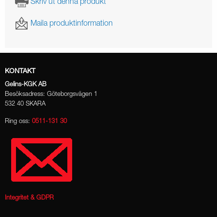
Skriv ut denna produkt
Maila produktinformation
KONTAKT
Gelins-KGK AB
Besöksadress: Göteborgsvägen 1
532 40 SKARA
Ring oss:
0511-131 30
Integritet & GDPR