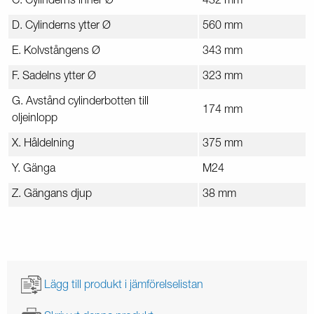
C. Cylinderns inner Ø
432 mm
D. Cylinderns ytter Ø
560 mm
E. Kolvstångens Ø
343 mm
F. Sadelns ytter Ø
323 mm
G. Avstånd cylinderbotten till
174 mm
oljeinlopp
X. Håldelning
375 mm
Y. Gänga
M24
Z. Gängans djup
38 mm
Lägg till produkt i jämförelselistan