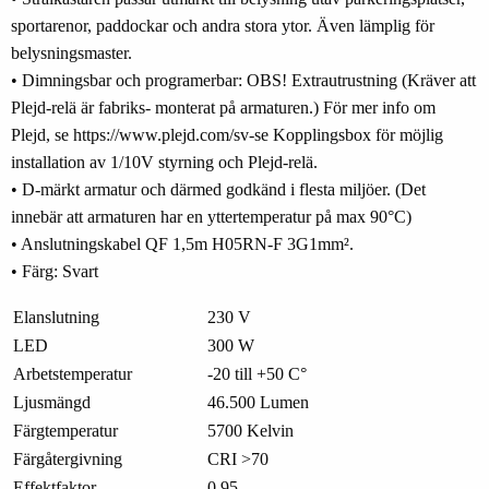
sportarenor, paddockar och andra stora ytor. Även lämplig för
belysningsmaster.
• Dimningsbar och programerbar: OBS! Extrautrustning (Kräver att
Plejd-relä är fabriks- monterat på armaturen.) För mer info om
Plejd, se https://www.plejd.com/sv-se Kopplingsbox för möjlig
installation av 1/10V styrning och Plejd-relä.
• D-märkt armatur och därmed godkänd i flesta miljöer. (Det
innebär att armaturen har en yttertemperatur på max 90°C)
• Anslutningskabel QF 1,5m H05RN-F 3G1mm².
• Färg: Svart
Elanslutning
230 V
LED
300 W
Arbetstemperatur
-20 till +50 C°
Ljusmängd
46.500 Lumen
Färgtemperatur
5700 Kelvin
Färgåtergivning
CRI >70
Effektfaktor
0,95