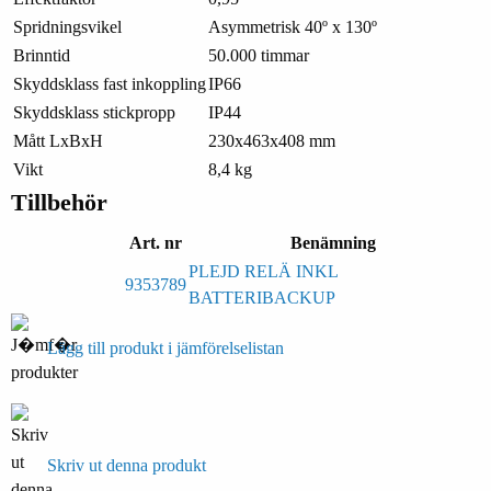
Spridningsvikel
Asymmetrisk 40º x 130º
Brinntid
50.000 timmar
Skyddsklass fast inkoppling
IP66
Skyddsklass stickpropp
IP44
Mått LxBxH
230x463x408 mm
Vikt
8,4 kg
Tillbehör
Art. nr
Benämning
PLEJD RELÄ INKL
9353789
BATTERIBACKUP
Lägg till produkt i jämförelselistan
Skriv ut denna produkt