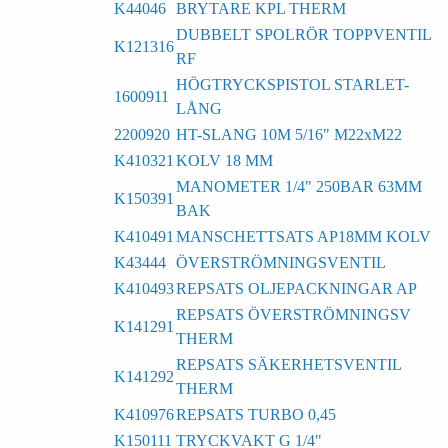
K44046
BRYTARE KPL THERM
DUBBELT SPOLRÖR TOPPVENTIL
K121316
RF
HÖGTRYCKSPISTOL STARLET-
1600911
LÅNG
2200920
HT-SLANG 10M 5/16" M22xM22
K410321
KOLV 18 MM
MANOMETER 1/4" 250BAR 63MM
K150391
BAK
K410491
MANSCHETTSATS AP18MM KOLV
K43444
ÖVERSTRÖMNINGSVENTIL
K410493
REPSATS OLJEPACKNINGAR AP
REPSATS ÖVERSTRÖMNINGSV
K141291
THERM
REPSATS SÄKERHETSVENTIL
K141292
THERM
K410976
REPSATS TURBO 0,45
K150111
TRYCKVAKT G 1/4"