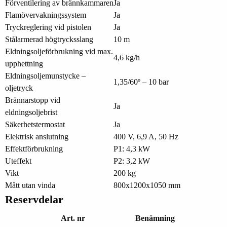
Förventilering av brännkammaren
Ja
Flamövervakningssystem
Ja
Tryckreglering vid pistolen
Ja
Stålarmerad högtrycksslang
10 m
Eldningsoljeförbrukning vid max.
4,6 kg/h
upphettning
Eldningsoljemunstycke –
1,35/60º – 10 bar
oljetryck
Brännarstopp vid
Ja
eldningsoljebrist
Säkerhetstermostat
Ja
Elektrisk anslutning
400 V, 6,9 A, 50 Hz
Effektförbrukning
P1: 4,3 kW
Uteffekt
P2: 3,2 kW
Vikt
200 kg
Mått utan vinda
800x1200x1050 mm
Reservdelar
Art. nr
Benämning