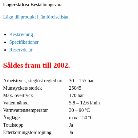
Lagerstatus:
Beställningsvara
Lägg till produkt i jämförelselistan
Beskrivning
Specifikationer
Reservdelar
Såldes fram till 2002.
Arbetstryck, steglöst reglerbart
30 – 155 bar
Munstyckets storlek
25045
Max. övertryck
170 bar
Vattenmängd
5,8 – 12,6 l/min
Varmvattenstemperatur
30 – 90 ºC
Ångläge
max. 150 ºC
Totalstopp
Ja
Efterkörningsfördröjning
Ja