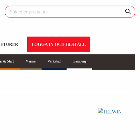
RETURER
LOGGA IN OCH BESTÄLL
ri & Start
Värme
Verkstad
Kampanj