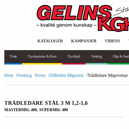
KATALOGER
KAMPANJER
VIDEOS
Tvätt
Trycksprutor & Kem
Tryckluft
Verktyg
Olje & Smö
Hem
Verktyg
Svets
Tillbehör Migsvets
Trådledare Migsvetsar
TRÅDLEDARE STÅL 3 M 1,2-1,6
MASTERMIG 400, SUPERMIG 480