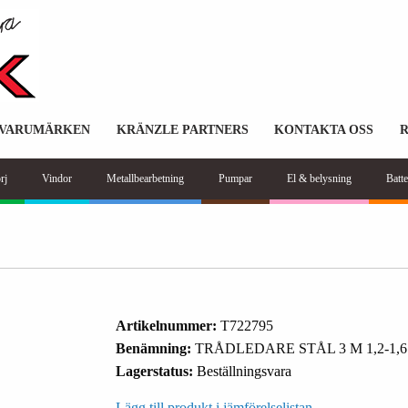
VARUMÄRKEN
KRÄNZLE PARTNERS
KONTAKTA OSS
rj
Vindor
Metallbearbetning
Pumpar
El & belysning
Batte
Artikelnummer:
T722795
Benämning:
TRÅDLEDARE STÅL 3 M 1,2-1,6
Lagerstatus:
Beställningsvara
Lägg till produkt i jämförelselistan