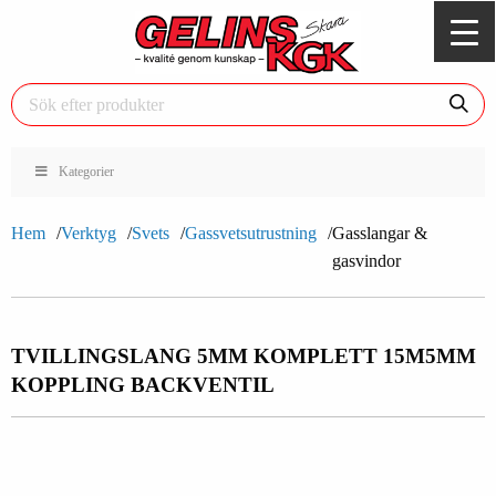
Kategorier
Hem
Verktyg
Svets
Gassvetsutrustning
Gasslangar &
gasvindor
TVILLINGSLANG 5MM KOMPLETT 15M
5MM
KOPPLING BACKVENTIL