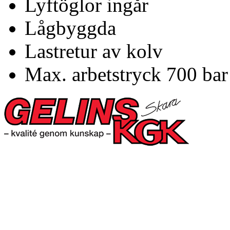
Lyftöglor ingår
Lågbyggda
Lastretur av kolv
Max. arbetstryck 700 ba