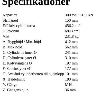
Specifikationer
Kapacitet
300 ton / 3132 kN
Slaglängd
150 mm
Effektiv cylinderarea
456,2 cm²
Oljevolym
6843 cm³
Vikt
231,8 kg
A. Bygghöjd / Min. höjd
412 mm
B. Max höjd
562 mm
C. Cylinderns inner Ø
241 mm
D. Cylinderns ytter Ø
310 mm
E. Kolvstångens Ø
197 mm
F. Sadelns ytter Ø
177 mm
G. Avstånd cylinderbotten till oljeinlopp
101 mm
X. Håldelning
180 mm
Y. Gänga
M16
Z. Gängans djup
36 mm