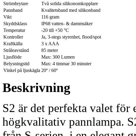
Strömbrytare
Två solida silikonomkopplare
Pannband
Kvalitetsband med silikonband
Vikt
116 gram
Skyddsklass
IP68 vatten- & dammsäker
Temperatur
-20 till +50 °C
Kontroller
Ja, 3-stegs styrenhet, flood/spot
Kraftkälla
3 x AAA
Stråleavstånd
85 meter
Ljusflöde
Max: 300 Lumen
Belysningstid
Max: 4 timmar 30 minuter
Vinkel på ljuskägla
20º / 60º
Beskrivning
S2 är det perfekta valet för 
högkvalitativ pannlampa. S
från S-serien, i en elegant