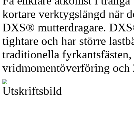
Få enklare åtkomst i trång
kortare verktygslängd när 
DXS® mutterdragare. DXS® 
tightare och har större las
traditionella fyrkantsfästen,
vridmomentöverföring och 2