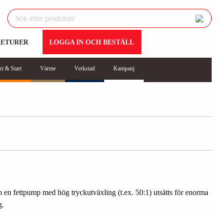
RETURER
LOGGA IN OCH BESTÄLL
ri & Start
Värme
Verkstad
Kampanj
 en fettpump med hög tryckutväxling (t.ex. 50:1) utsätts för enorma
g.