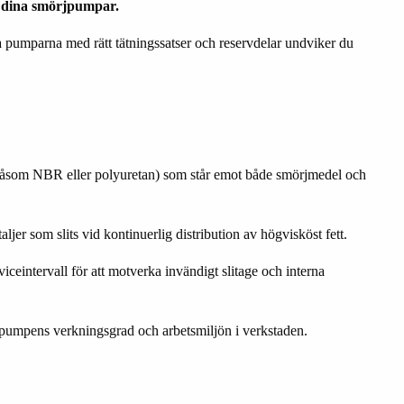
på dina smörjpumpar.
 pumparna med rätt tätningssatser och reservdelar undviker du
(såsom NBR eller polyuretan) som står emot både smörjmedel och
ljer som slits vid kontinuerlig distribution av högvisköst fett.
ceintervall för att motverka invändigt slitage och interna
åde pumpens verkningsgrad och arbetsmiljön i verkstaden.