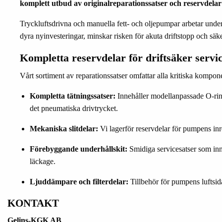
komplett utbud av originalreparationssatser och reservdelar
Tryckluftsdrivna och manuella fett- och oljepumpar arbetar unde
dyra nyinvesteringar, minskar risken för akuta driftstopp och säk
Kompletta reservdelar för driftsäker servi
Vårt sortiment av reparationssatser omfattar alla kritiska kompone
Kompletta tätningssatser:
Innehåller modellanpassade O-rin
det pneumatiska drivtrycket.
Mekaniska slitdelar:
Vi lagerför reservdelar för pumpens inre 
Förebyggande underhållskit:
Smidiga servicesatser som inne
läckage.
Ljuddämpare och filterdelar:
Tillbehör för pumpens luftsida
KONTAKT
Gelins-KGK AB