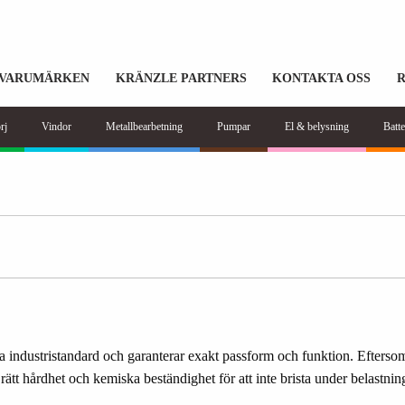
VARUMÄRKEN
KRÄNZLE PARTNERS
KONTAKTA OSS
rj
Vindor
Metallbearbetning
Pumpar
El & belysning
Batte
 industristandard och garanterar exakt passform och funktion. Eftersom
ätt hårdhet och kemiska beständighet för att inte brista under belastnin