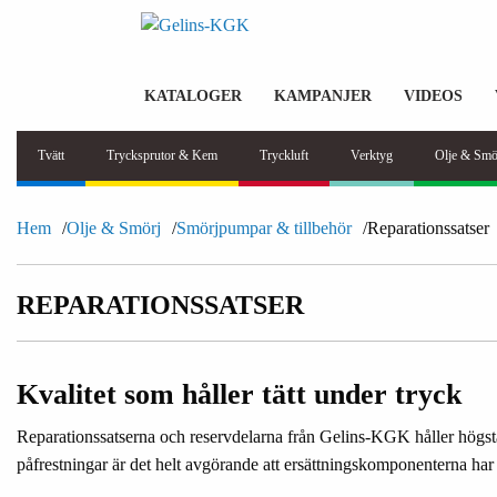
KATALOGER
KAMPANJER
VIDEOS
Tvätt
Trycksprutor & Kem
Tryckluft
Verktyg
Olje & Smö
Hem
Olje & Smörj
Smörjpumpar & tillbehör
Reparationssatser
REPARATIONSSATSER
Kvalitet som håller tätt under tryck
Reparationssatserna och reservdelarna från Gelins-KGK håller högsta
påfrestningar är det helt avgörande att ersättningskomponenterna har r