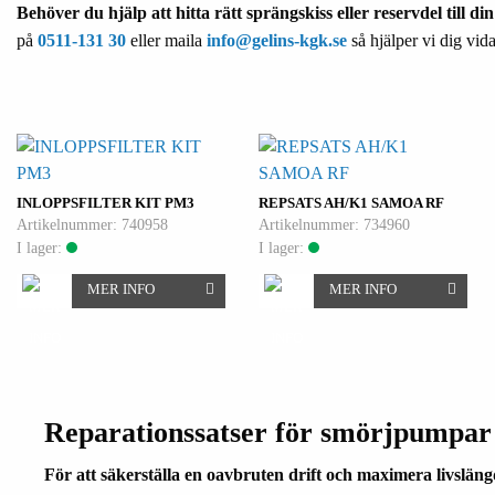
Behöver du hjälp att hitta rätt sprängskiss eller reservdel till d
på
0511-131 30
eller maila
info@gelins-kgk.se
så hjälper vi dig vida
INLOPPSFILTER KIT PM3
REPSATS AH/K1 SAMOA RF
Artikelnummer: 740958
Artikelnummer: 734960
I lager:
I lager:
MER INFO
MER INFO
Reparationssatser för smörjpumpar 
För att säkerställa en oavbruten drift och maximera livslä