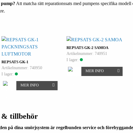
in pump?
Att matcha rätt reparationssats med pumpens specifika modell o
re.
PACKNINGSATS
REPSATS GK-2 SAMOA
Artikelnummer: 740951
LUFTMOTOR
I lager:
REPSATS GK-1
Artikelnummer: 740950
MER INFO
I lager:
MER INFO
& tillbehör
ngden på dina smörjsystem är regelbunden service och förebyggand