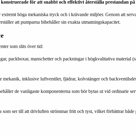
 konstruerade för att snabbt och effektivt återställa prestandan 
r extremt höga mekaniska tryck och i krävande miljöer. Genom att serva
erställer att pumparna bibehåller sin exakta utmatningskapacitet.
ce
nter som slits över tid:
gar, packboxar, manschetter och packningar i högkvalitativa material 
mekanik, inklusive luftventiler, fjädrar, kolvstänger och backventilsdeta
håller de vanligaste komponenterna som bör bytas ut vid ordinarie servi
 som ser till att drivluften strömmar fritt och tyst, vilket förbättrar b