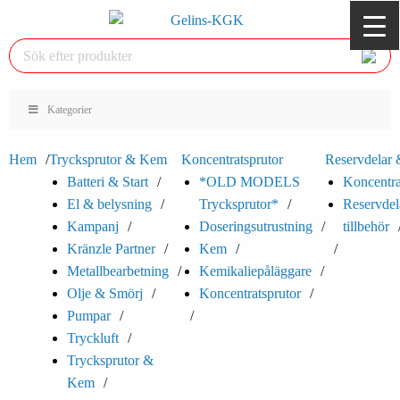
Kategorier
Hem
Trycksprutor & Kem
Koncentratsprutor
Reservdelar &
Batteri & Start
*OLD MODELS
Koncentra
El & belysning
Trycksprutor*
Reservdel
Kampanj
Doseringsutrustning
tillbehör
Kränzle Partner
Kem
Metallbearbetning
Kemikaliepåläggare
Olje & Smörj
Koncentratsprutor
Pumpar
Tryckluft
Trycksprutor &
Kem