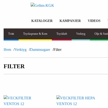
KATALOGER
KAMPANJER
VIDEOS
Tvätt
Trycksprutor & Kem
Tryckluft
Verktyg
Olje & Smö
Hem
Verktyg
Dammsugare
Filter
FILTER
VENTOS 12
VENTOS 12