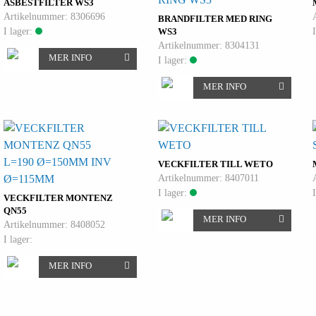
ASBESTFILTER WS3
Artikelnummer: 8306696
BRANDFILTER MED RING
I lager:
WS3
Artikelnummer: 8304131
MER INFO
I lager:
MER INFO
L=190 Ø=150MM INV
VECKFILTER TILL WETO
Artikelnummer: 8407011
Ø=115MM
I lager:
VECKFILTER MONTENZ
QN55
MER INFO
Artikelnummer: 8408052
I lager:
MER INFO