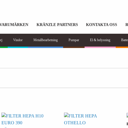
VARUMÄRKEN
KRÄNZLE PARTNERS
KONTAKTA OSS
rj
Vindor
Metallbearbetning
Pumpar
El & belysning
Batte