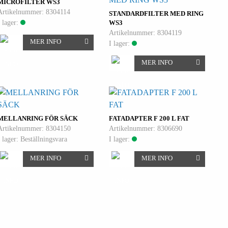
MICROFILTER WS3
Artikelnummer: 8304114
STANDARDFILTER MED RING
I lager:
WS3
Artikelnummer: 8304119
MER INFO
I lager:
MER INFO
MELLANRING FÖR SÄCK
FATADAPTER F 200 L FAT
Artikelnummer: 8304150
Artikelnummer: 8306690
I lager: Beställningsvara
I lager:
MER INFO
MER INFO