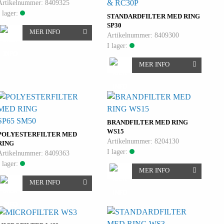
& RC30P
Artikelnummer: 8409325
I lager:
STANDARDFILTER MED RING
SP30
MER INFO
Artikelnummer: 8409300
I lager:
MER INFO
SP65 SM50
BRANDFILTER MED RING
WS15
POLYESTERFILTER MED
Artikelnummer: 8204130
RING
I lager:
Artikelnummer: 8409363
I lager:
MER INFO
MER INFO