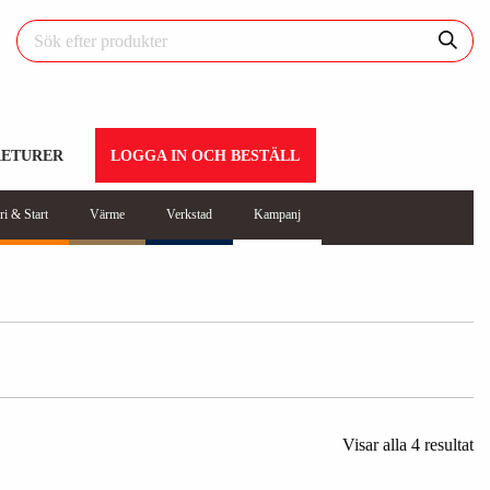
RETURER
LOGGA IN OCH BESTÄLL
ri & Start
Värme
Verkstad
Kampanj
Visar alla 4 resultat