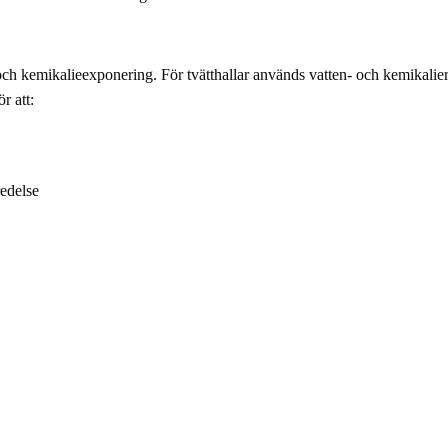
 och kemikalieexponering. För tvätthallar används vatten- och kemikali
r att:
redelse