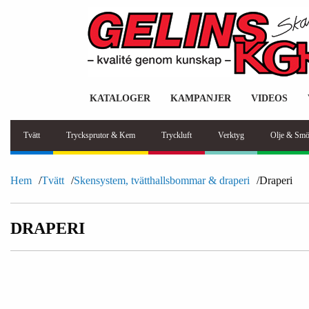
KATALOGER
KAMPANJER
VIDEOS
Tvätt
Trycksprutor & Kem
Tryckluft
Verktyg
Olje & Smö
Hem
Tvätt
Skensystem, tvätthallsbommar & draperi
Draperi
DRAPERI