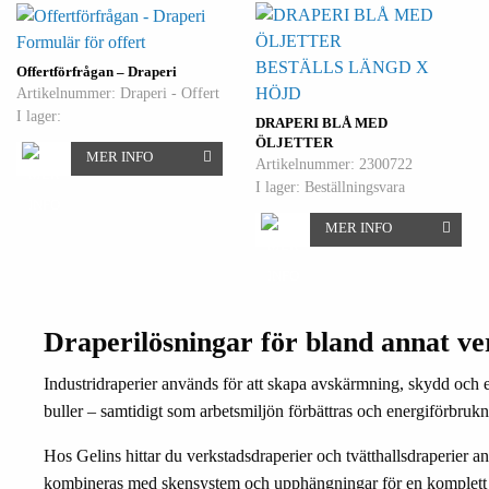
Formulär för offert
BESTÄLLS LÄNGD X
Offertförfrågan – Draperi
HÖJD
Artikelnummer: Draperi - Offert
I lager:
DRAPERI BLÅ MED
ÖLJETTER
MER INFO
Artikelnummer: 2300722
I lager: Beställningsvara
MER INFO
Draperilösningar för bland annat ver
Industridraperier används för att skapa avskärmning, skydd och ef
buller – samtidigt som arbetsmiljön förbättras och energiförbruk
Hos Gelins hittar du verkstadsdraperier och tvätthallsdraperier an
kombineras med skensystem och upphängningar för en komplett o