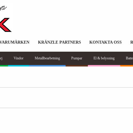
VARUMÄRKEN
KRÄNZLE PARTNERS
KONTAKTA OSS
rj
Vindor
Metallbearbetning
Pumpar
El & belysning
Batte