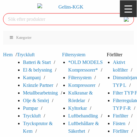
Kategorier
Hem
Tryckluft
Filtersystem
Förfilter
Batteri & Start
*OLD MODELS
Aktivt
El & belysning
Kompressorer*
kolfilter
Kampanj
Filtersystem
Dimsmörjar
Kränzle Partner
Kompressorer
TYP L
Metallbearbetning
Kulkranar &
Filter TYP 
Olje & Smörj
Rördelar
Filterregulat
Pumpar
Kyltorkar
TYP F-R
Tryckluft
Luftbehandling
Finfilter
Trycksprutor &
Luftbehållare &
Fästen
Kem
Säkerhet
Förfilter