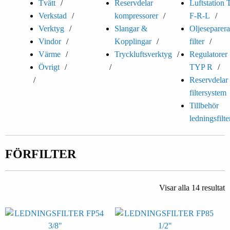
Tvätt
Reservdelar
Luftstation
Verkstad
kompressorer
F-R-L
Verktyg
Slangar &
Oljeseparer
Vindor
Kopplingar
filter
Värme
Tryckluftsverktyg
Regulatorer
Övrigt
TYP R
Reservdelar
filtersystem
Tillbehör
ledningsfilte
FÖRFILTER
Visar alla 14 resultat