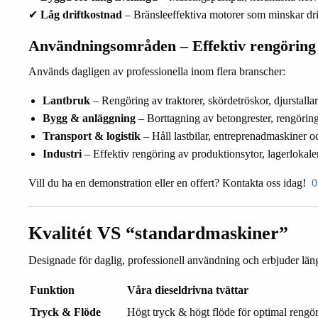
✔
Låg driftkostnad
– Bränsleeffektiva motorer som minskar dri
Användningsområden – Effektiv rengöring 
Används dagligen av professionella inom flera branscher:
Lantbruk
– Rengöring av traktorer, skördetröskor, djurstalla
Bygg & anläggning
– Borttagning av betongrester, rengörin
Transport & logistik
– Håll lastbilar, entreprenadmaskiner oc
Industri
– Effektiv rengöring av produktionsytor, lagerlokale
Vill du ha en demonstration eller en offert? Kontakta oss idag!
0
Kvalitét VS “standardmaskiner”
Designade för daglig, professionell användning och erbjuder läng
Funktion
Våra dieseldrivna tvättar
Tryck & Flöde
Högt tryck & högt flöde för optimal rengö