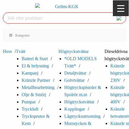
Kategorier
Hem
Tvätt
Högtryckstvättar
Dieseldrivna
Batteri & Start
*OLD MODELS
högtryckstvät
El & belysning
Tvätt*
Kränzle
Kampanj
Detaljtvättar
högtryckst
Kränzle Partner
Golvtvättar
230V
Metallbearbetning
Högtryckspistoler &
Kränzle
Olje & Smörj
Spolrör m.m
högtryckst
Pumpar
Högtryckstvättar
400V
Tryckluft
Kopplingar
Kränzle
Trycksprutor &
Lågtrycksutrustning
hetvattent
Kem
Munstycken &
Kränzle st