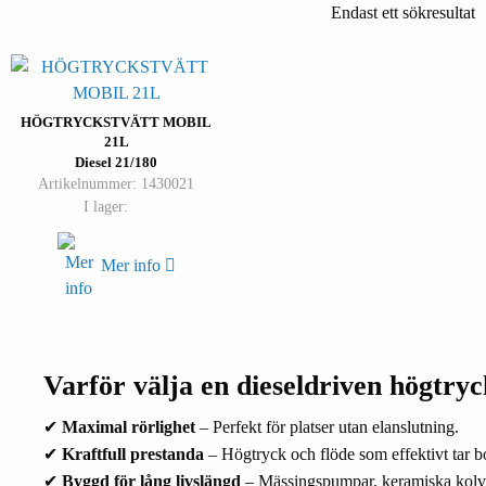
Endast ett sökresultat
HÖGTRYCKSTVÄTT MOBIL
21L
Diesel 21/180
Artikelnummer: 1430021
I lager:
Mer info
Varför välja en dieseldriven högtryc
✔
Maximal rörlighet
– Perfekt för platser utan elanslutning.
✔
Kraftfull prestanda
– Högtryck och flöde som effektivt tar bo
✔
Byggd för lång livslängd
– Mässingspumpar, keramiska kolva