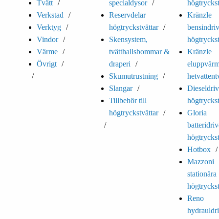
Tvätt
specialdysor
högtryckst
Verkstad
Reservdelar
Kränzle
Verktyg
högtryckstvättar
bensindri
Vindor
Skensystem,
högtryckst
Värme
tvätthallsbommar &
Kränzle
Övrigt
draperi
eluppvär
Skumutrustning
hetvattent
Slangar
Dieseldri
Tillbehör till
högtryckst
högtryckstvättar
Gloria
batteridri
högtryckst
Hotbox
Mazzoni
stationära
högtryckst
Reno
hydrauldr