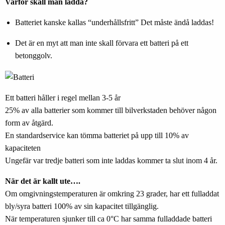
Varför skall man ladda?
Batteriet kanske kallas “underhållsfritt” Det måste ändå laddas!
Det är en myt att man inte skall förvara ett batteri på ett
betonggolv.
Ett batteri håller i regel mellan 3-5 år
25% av alla batterier som kommer till bilverkstaden behöver någon
form av åtgärd.
En standardservice kan tömma batteriet på upp till 10% av
kapaciteten
Ungefär var tredje batteri som inte laddas kommer ta slut inom 4 år.
När det är kallt ute….
Om omgivningstemperaturen är omkring 23 grader, har ett fulladdat
bly/syra batteri 100% av sin kapacitet tillgänglig.
När temperaturen sjunker till ca 0°C har samma fulladdade batteri