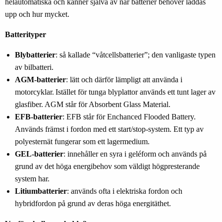
helautomatiska och känner själva av när batterier behöver laddas
upp och hur mycket.
Batterityper
Blybatterier
: så kallade “våtcellsbatterier”; den vanligaste typen
av bilbatteri.
AGM-batterier
: lätt och därför lämpligt att använda i
motorcyklar. Istället för tunga blyplattor används ett tunt lager av
glasfiber. AGM står för Absorbent Glass Material.
EFB-batterier
: EFB står för Enchanced Flooded Battery.
Används främst i fordon med ett start/stop-system. Ett typ av
polyesternät fungerar som ett lagermedium.
GEL-batterier
: innehåller en syra i geléform och används på
grund av det höga energibehov som väldigt högpresterande
system har.
Litiumbatterier
: används ofta i elektriska fordon och
hybridfordon på grund av deras höga energitäthet.