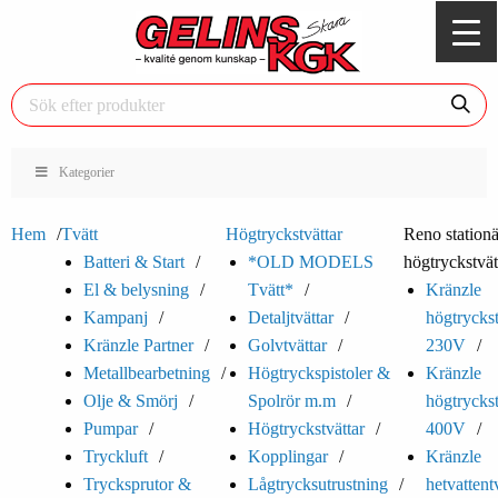
Kategorier
Hem
Tvätt
Högtryckstvättar
Reno stationä
Batteri & Start
*OLD MODELS
högtryckstvät
El & belysning
Tvätt*
Kränzle
Kampanj
Detaljtvättar
högtryckst
Kränzle Partner
Golvtvättar
230V
Metallbearbetning
Högtryckspistoler &
Kränzle
Olje & Smörj
Spolrör m.m
högtryckst
Pumpar
Högtryckstvättar
400V
Tryckluft
Kopplingar
Kränzle
Trycksprutor &
Lågtrycksutrustning
hetvattent