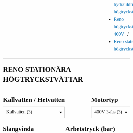
hydrauldr
högtryckst
Reno
högtryckst
400V
Reno stat
högtryckst
RENO STATIONÄRA
HÖGTRYCKSTVÄTTAR
Kallvatten / Hetvatten
Motortyp
Slangvinda
Arbetstryck (bar)