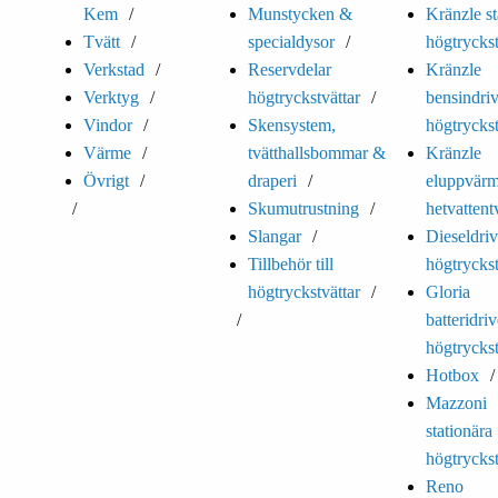
Kem
Munstycken &
Kränzle st
Tvätt
specialdysor
högtryckst
Verkstad
Reservdelar
Kränzle
Verktyg
högtryckstvättar
bensindri
Vindor
Skensystem,
högtryckst
Värme
tvätthallsbommar &
Kränzle
Övrigt
draperi
eluppvär
Skumutrustning
hetvattent
Slangar
Dieseldri
Tillbehör till
högtryckst
högtryckstvättar
Gloria
batteridri
högtryckst
Hotbox
Mazzoni
stationära
högtryckst
Reno