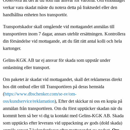
Observera att det är du som har ansvar för varorna. Om emballaget
verkar vara skadat måste du notera detta på fraktsedel eller den
handhållna enheten hos transportör.
Transportskador skall omgående vid mottagandet anmälas till
transportören inom 7 dagar, annars uteblir ersättningen. Kontrollera
din försändelse vid mottagande, att du fått rätt antal kolli och hela
kartonger.
Gelins-KGK AB tar ej ansvar för skada som uppstår under
omlastning eller transport.
Om paketet är skadat vid mottagandet, skall det reklameras direkt
hos ditt ombud eller till Transportören på deras hemsida
(
https://www.dbschenker.com/se-sv/om-
oss/kundservice/reklamation
), Efter det skickar ni oss en kopia på
anmälan från transportören. Om du först upptäcker skadan när du
kommit hem så ber vi dig ta kontakt med Gelins-KGK AB. Skada
som upptäcks efter leverans vid uppackning av gods (dold skada)