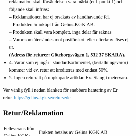
reklamation skall försändelsen vara märkt (enl. punkt 1) och
följande skall infrias:
– Reklamationen har ej orsakats av handhavande fel.
– Produkten är inköpt från Gelins-KGK AB.
– Produkten skall vara komplett, inga delar får saknas.
– Varor som återsändes mot postförskott eller efterkrav löses ej
ut.
(Adress för returer: Göteborgsvägen 1, 532 37 SKARA).
4. Varor som ej ingår i standardsortimentet, (beställningsvaror)
kommer vid ev. retur att krediteras med endast 50%.
5. Ingen returrätt på uppkapade artiklar. Ex. Slang i metervara.
Var vänlig fyll i nedan blankett för snabbare hantering av Er
retur.
https://gelins-kgk.se/retursedel
Retur/Reklamation
Felleverans från
Frakten betalas av Gelins-KGK AB
Gelins-KGK: