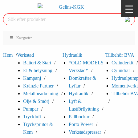
Kategorier
Hem
Verkstad
Hydraulik
Tillbehör BVA
Batteri & Start
*OLD MODELS
Cylinderkit
El & belysning
Verkstad*
Cylindrar
Kampanj
Domkrafter &
Hydraulpump
Kränzle Partner
Lyftar
Momentverkt
Metallbearbetning
Hydraulik
Tillbehör B
Olje & Smörj
Lyft &
Pumpar
Lastförflyttning
Tryckluft
Pallbockar
Trycksprutor &
Porto Power
Kem
Verkstadspressar