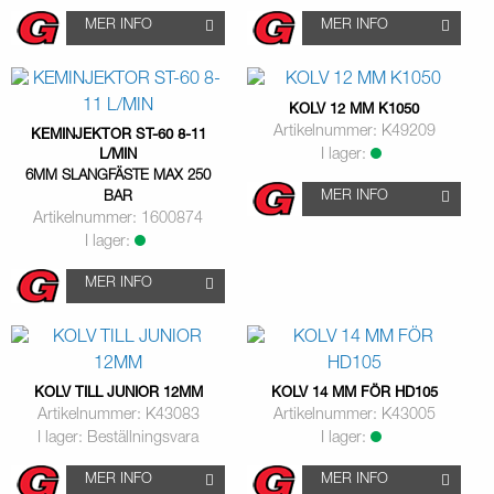
MER INFO
MER INFO
KOLV 12 MM K1050
Artikelnummer: K49209
KEMINJEKTOR ST-60 8-11
I lager:
L/MIN
6MM SLANGFÄSTE MAX 250
MER INFO
BAR
Artikelnummer: 1600874
I lager:
MER INFO
KOLV TILL JUNIOR 12MM
KOLV 14 MM FÖR HD105
Artikelnummer: K43083
Artikelnummer: K43005
I lager: Beställningsvara
I lager:
MER INFO
MER INFO