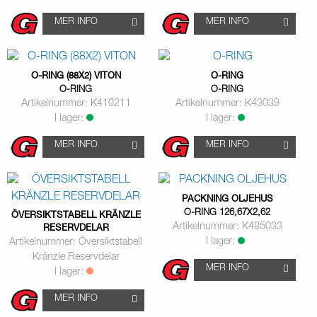
MER INFO
MER INFO
O-RING (88X2) VITON
O-RING
O-RING
O-RING
Artikelnummer: K410211
Artikelnummer: K43039
I lager:
I lager:
MER INFO
MER INFO
PACKNING OLJEHUS
O-RING 126,67X2,62
ÖVERSIKTSTABELL KRÄNZLE
Artikelnummer: K485033
RESERVDELAR
I lager:
Artikelnummer: Översiktstabell
Kränzle Reservdelar
MER INFO
I lager:
MER INFO