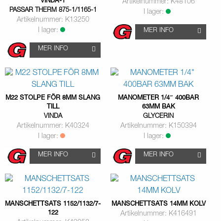
VINDA-1
Artikelnummer: K48106
PASSAR THERM 875-1/1165-1
I lager:
Artikelnummer: K13250
I lager:
MER INFO
MER INFO
M22 STOLPE FÖR 8MM SLANG
MANOMETER 1/4″ 400BAR
TILL
63MM BAK
VINDA
GLYCERIN
Artikelnummer: K40324
Artikelnummer: K150394
I lager:
I lager:
MER INFO
MER INFO
MANSCHETTSATS 1152/1132/7-
MANSCHETTSATS 14MM KOLV
122
Artikelnummer: K416491