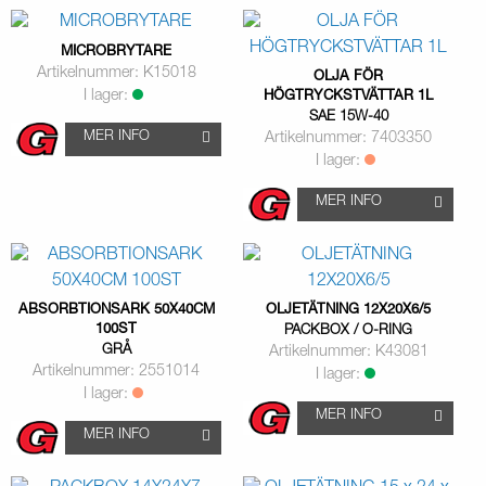
MICROBRYTARE
Artikelnummer: K15018
OLJA FÖR
I lager:
HÖGTRYCKSTVÄTTAR 1L
SAE 15W-40
MER INFO
Artikelnummer: 7403350
I lager:
MER INFO
ABSORBTIONSARK 50X40CM
OLJETÄTNING 12X20X6/5
100ST
PACKBOX / O-RING
GRÅ
Artikelnummer: K43081
Artikelnummer: 2551014
I lager:
I lager:
MER INFO
MER INFO