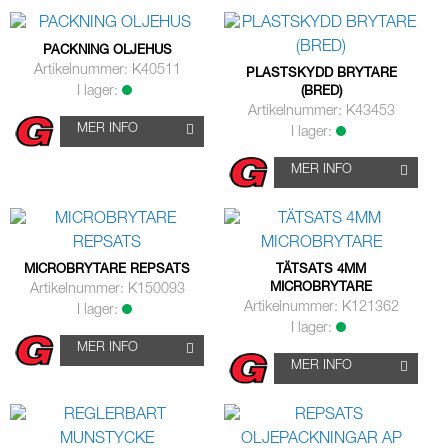
PACKNING OLJEHUS
Artikelnummer: K40511
PLASTSKYDD BRYTARE
I lager:
(BRED)
Artikelnummer: K43453
MER INFO
I lager:
MER INFO
MICROBRYTARE REPSATS
TÄTSATS 4MM
MICROBRYTARE
Artikelnummer: K150093
Artikelnummer: K121362
I lager:
I lager:
MER INFO
MER INFO