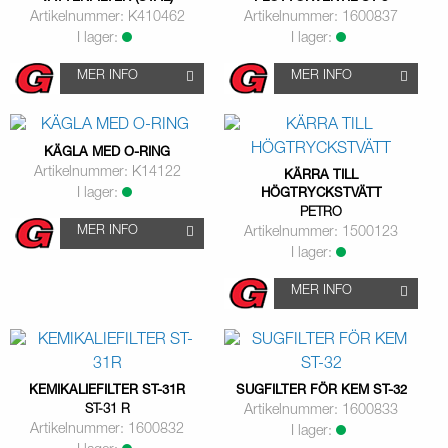
Artikelnummer: K410462
Artikelnummer: 1600837
I lager:
I lager:
MER INFO
MER INFO
KÄGLA MED O-RING
Artikelnummer: K14122
KÄRRA TILL
I lager:
HÖGTRYCKSTVÄTT
PETRO
MER INFO
Artikelnummer: 1500123
I lager:
MER INFO
KEMIKALIEFILTER ST-31R
SUGFILTER FÖR KEM ST-32
ST-31 R
Artikelnummer: 1600833
Artikelnummer: 1600832
I lager: