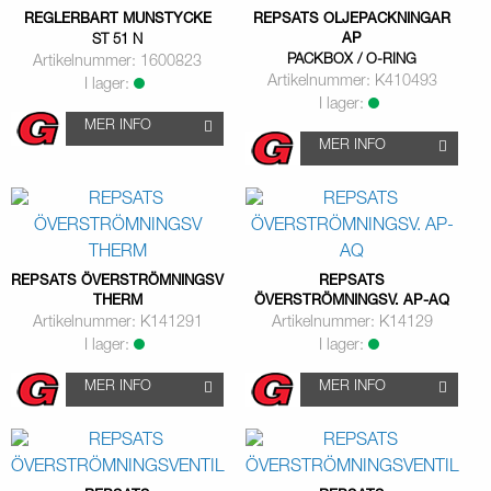
REGLERBART MUNSTYCKE
REPSATS OLJEPACKNINGAR
AP
ST 51 N
PACKBOX / O-RING
Artikelnummer: 1600823
Artikelnummer: K410493
I lager:
I lager:
MER INFO
MER INFO
REPSATS ÖVERSTRÖMNINGSV
REPSATS
THERM
ÖVERSTRÖMNINGSV. AP-AQ
Artikelnummer: K141291
Artikelnummer: K14129
I lager:
I lager:
MER INFO
MER INFO