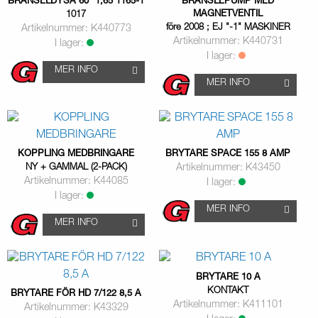
BRÄNSELDYSA 60° 1,65 1165-1
BRÄNSLEPUMP MED
MAGNETVENTIL
1017
före 2008 ; EJ "-1" MASKINER
Artikelnummer: K440773
Artikelnummer: K440731
I lager:
I lager:
MER INFO
MER INFO
KOPPLING MEDBRINGARE
BRYTARE SPACE 155 8 AMP
NY + GAMMAL (2-PACK)
Artikelnummer: K43450
Artikelnummer: K44085
I lager:
I lager:
MER INFO
MER INFO
BRYTARE 10 A
KONTAKT
BRYTARE FÖR HD 7/122 8,5 A
Artikelnummer: K411101
Artikelnummer: K43329