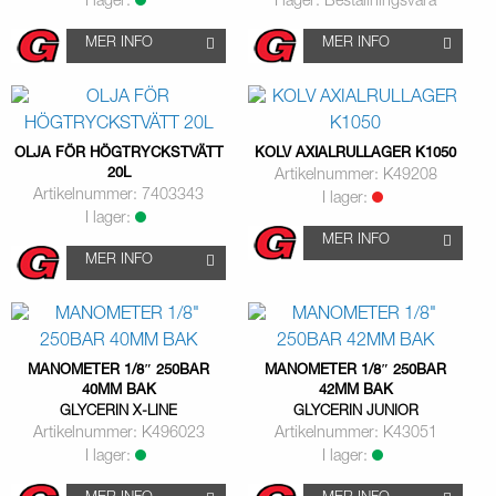
I lager:
I lager: Beställningsvara
MER INFO
MER INFO
OLJA FÖR HÖGTRYCKSTVÄTT
KOLV AXIALRULLAGER K1050
20L
Artikelnummer: K49208
Artikelnummer: 7403343
I lager:
I lager:
MER INFO
MER INFO
MANOMETER 1/8″ 250BAR
MANOMETER 1/8″ 250BAR
40MM BAK
42MM BAK
GLYCERIN X-LINE
GLYCERIN JUNIOR
Artikelnummer: K496023
Artikelnummer: K43051
I lager:
I lager: