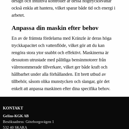
design och intuitiva kontroller är dessa högtryckstvättar
också enkla att hantera, vilket sparar både tid och energi i
arbetet.
Anpassa din maskin efter behov
En av de främsta fördelarna med Kränzle är deras höga
tryckkapacitet och vattenflöde, vilket gör att du kan
rengöra stora ytor snabbt och effektivt. Maskinerna är
dessutom utrustade med pålitliga bensinmotorer från
välrenommerade tillverkare, vilket ger både kraft och
hållbarhet under alla förhållanden. Ett brett utbud av
tillbehör, såsom olika munstycken och slangar, gör det
enkelt att anpassa maskinen efter dina specifika behov.
KONTAKT
Gelins-KGK AB
Besöksadress: Göteborgsvägen 1
532 40 SKARA