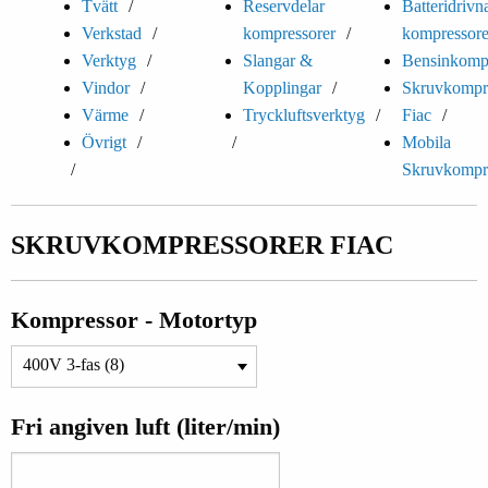
Tvätt
Reservdelar
Batteridrivn
Verkstad
kompressorer
kompressore
Verktyg
Slangar &
Bensinkompr
Vindor
Kopplingar
Skruvkompr
Värme
Tryckluftsverktyg
Fiac
Övrigt
Mobila
Skruvkompr
SKRUVKOMPRESSORER FIAC
Kompressor - Motortyp
Fri angiven luft (liter/min)