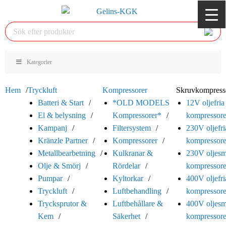
Kategorier
Hem
Tryckluft
Kompressorer
Skruvkompresso
Batteri & Start
*OLD MODELS
12V oljefria
El & belysning
Kompressorer*
kompressore
Kampanj
Filtersystem
230V oljefri
Kränzle Partner
Kompressorer
kompressore
Metallbearbetning
Kulkranar &
230V oljes
Olje & Smörj
Rördelar
kompressore
Pumpar
Kyltorkar
400V oljefri
Tryckluft
Luftbehandling
kompressore
Trycksprutor &
Luftbehållare &
400V oljes
Kem
Säkerhet
kompressore