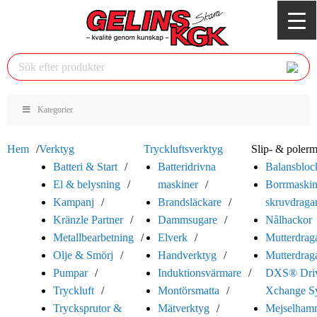
Kategorier
Hem
Verktyg
Tryckluftsverktyg
Slip- & polerm
Batteri & Start
Batteridrivna
Balansbloc
El & belysning
maskiner
Borrmaskin
Kampanj
Brandsläckare
skruvdraga
Kränzle Partner
Dammsugare
Nålhackor
Metallbearbetning
Elverk
Mutterdrag
Olje & Smörj
Handverktyg
Mutterdrag
Pumpar
Induktionsvärmare
DXS® Dri
Tryckluft
Montörsmatta
Xchange S
Trycksprutor &
Mätverktyg
Mejselham