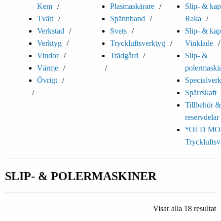
Kem
Plasmaskärare
Slip- & kap
Tvätt
Spännband
Raka
Verkstad
Svets
Slip- & kap
Verktyg
Tryckluftsverktyg
Vinklade
Vindor
Trädgård
Slip- &
Värme
polermaski
Övrigt
Specialver
Spärrskaft
Tillbehör &
reservdelar
*OLD MO
Trycklufts
SLIP- & POLERMASKINER
Visar alla 18 resultat