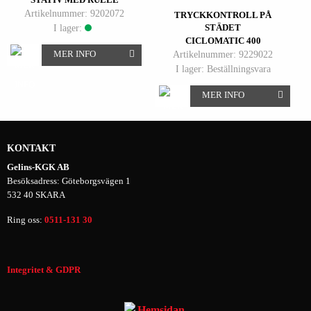
Artikelnummer: 9202072
TRYCKKONTROLL PÅ
I lager:
STÄDET
CICLOMATIC 400
MER INFO
Artikelnummer: 9229022
I lager: Beställningsvara
MER INFO
KONTAKT
Gelins-KGK AB
Besöksadress: Göteborgsvägen 1
532 40 SKARA
Ring oss:
0511-131 30
Integritet & GDPR