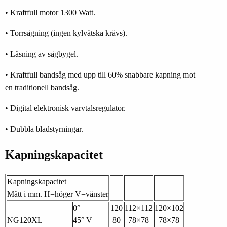
• Kraftfull motor 1300 Watt.
• Torrsågning (ingen kylvätska krävs).
• Låsning av sågbygel.
• Kraftfull bandsåg med upp till 60% snabbare kapning mot
en traditionell bandsåg.
• Digital elektronisk varvtalsregulator.
• Dubbla bladstyrningar.
Kapningskapacitet
Kapningskapacitet
Mått i mm. H=höger V=vänster
0°
120
112×112
120×102
NG120XL
45° V
80
78×78
78×78