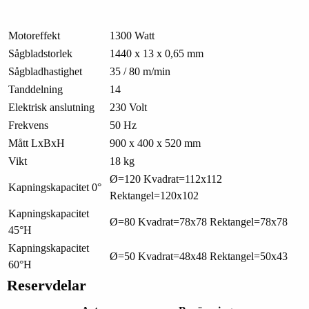
Motoreffekt
1300 Watt
Sågbladstorlek
1440 x 13 x 0,65 mm
Sågbladhastighet
35 / 80 m/min
Tanddelning
14
Elektrisk anslutning
230 Volt
Frekvens
50 Hz
Mått LxBxH
900 x 400 x 520 mm
Vikt
18 kg
Ø=120 Kvadrat=112x112
Kapningskapacitet 0°
Rektangel=120x102
Kapningskapacitet
Ø=80 Kvadrat=78x78 Rektangel=78x78
45°H
Kapningskapacitet
Ø=50 Kvadrat=48x48 Rektangel=50x43
60°H
Reservdelar