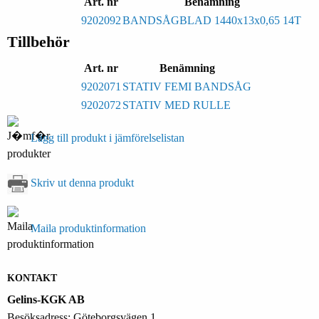
Art. nr
Benämning
9202092
BANDSÅGBLAD 1440x13x0,65 14T
Tillbehör
Art. nr
Benämning
9202071
STATIV FEMI BANDSÅG
9202072
STATIV MED RULLE
Lägg till produkt i jämförelselistan
Skriv ut denna produkt
Maila produktinformation
KONTAKT
Gelins-KGK AB
Besöksadress: Göteborgsvägen 1