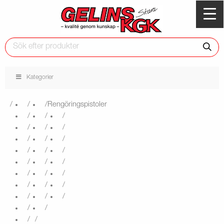
Kategorier
Rengöringspistoler