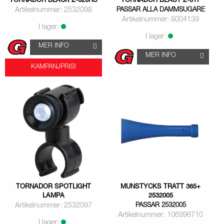
TORNADOR BLACK Z-020RS
TORNADOR BEAST Z-017
Artikelnummer: 2532098
PASSAR ALLA DAMMSUGARE
Artikelnummer: 8004139
I lager:
I lager:
MER INFO
MER INFO
KAMPANJPRIS!
TORNADOR SPOTLIGHT
MUNSTYCKS TRATT 365+
LAMPA
2532005
Artikelnummer: 2532097
PASSAR 2532005
Artikelnummer: 106996710
I lager: