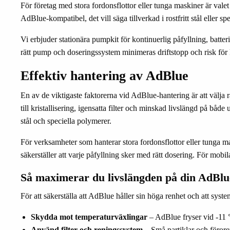
För företag med stora fordonsflottor eller tunga maskiner är va
AdBlue-kompatibel, det vill säga tillverkad i rostfritt stål eller
Vi erbjuder stationära pumpkit för kontinuerlig påfyllning, batt
rätt pump och doseringssystem minimeras driftstopp och risk för kr
Effektiv hantering av AdBlue
En av de viktigaste faktorerna vid AdBlue-hantering är att välja 
till kristallisering, igensatta filter och minskad livslängd på bå
stål och speciella polymerer.
För verksamheter som hanterar stora fordonsflottor eller tunga m
säkerställer att varje påfyllning sker med rätt dosering. För mob
Så maximerar du livslängden på din AdBlu
För att säkerställa att AdBlue håller sin höga renhet och att syste
Skydda mot temperaturväxlingar
– AdBlue fryser vid -11 °C
Använd filter och reningssystem
– Små partiklar och föroren