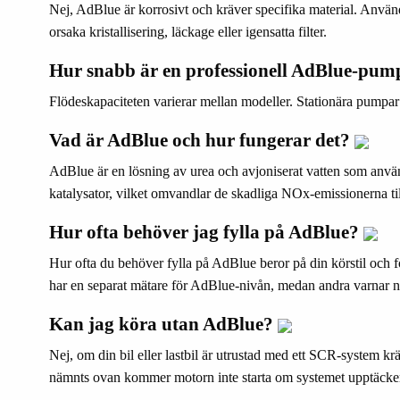
Nej, AdBlue är korrosivt och kräver specifika material. Använd
orsaka kristallisering, läckage eller igensatta filter.
Hur snabb är en professionell AdBlue-pu
Flödeskapaciteten varierar mellan modeller. Stationära pumpar 
Vad är AdBlue och hur fungerar det?
AdBlue är en lösning av urea och avjoniserat vatten som använ
katalysator, vilket omvandlar de skadliga NOx-emissionerna ti
Hur ofta behöver jag fylla på AdBlue?
Hur ofta du behöver fylla på AdBlue beror på din körstil och 
har en separat mätare för AdBlue-nivån, medan andra varnar nä
Kan jag köra utan AdBlue?
Nej, om din bil eller lastbil är utrustad med ett SCR-system 
nämnts ovan kommer motorn inte starta om systemet upptäcker 