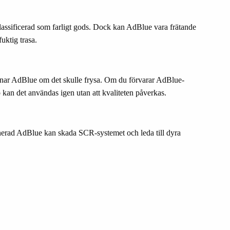
 klassificerad som farligt gods. Dock kan AdBlue vara frätande
fuktig trasa.
inar AdBlue om det skulle frysa. Om du förvarar AdBlue-
p kan det användas igen utan att kvaliteten påverkas.
inerad AdBlue kan skada SCR-systemet och leda till dyra