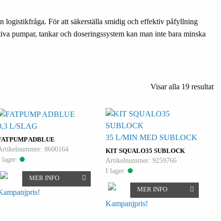
 logistikfråga. För att säkerställa smidig och effektiv påfyllning
tativa pumpar, tankar och doseringssystem kan man inte bara minska
Visar alla 19 resultat
0,3 L/SLAG
35 L/MIN MED SUBLOCK
FATPUMP ADBLUE
Artikelnummer: 8600164
KIT SQUALO35 SUBLOCK
I lager:
Artikelnummer: 9259766
I lager:
MER INFO
MER INFO
Kampanjpris!
Kampanjpris!