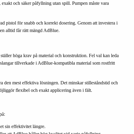
 exakt och säker påfyllning utan spill. Pumpen måste vara
d pistol för snabb och korrekt dosering. Genom att investera i
nen alltid får rätt mängd AdBlue.
ställer höga krav på material och konstruktion. Fel val kan leda
 slangar tillverkade i AdBlue-kompatibla material som rostfritt
a den mest effektiva lösningen. Det minskar stilleståndstid och
liggör flexibel och exakt applicering även i fält.
på:
 sin effektivitet längre.
er att AdBlue håller hög kvalitet vid varje påfyllning.