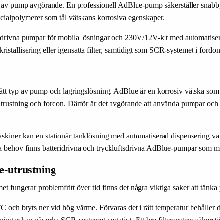
let av pump avgörande. En professionell AdBlue-pump säkerställer snabb,
 specialpolymerer som tål vätskans korrosiva egenskaper.
eridrivna pumpar för mobila lösningar och 230V/12V-kit med automatisera
istallisering eller igensatta filter, samtidigt som SCR-systemet i fordo
rätt typ av pump och lagringslösning. AdBlue är en korrosiv vätska som 
de utrustning och fordon. Därför är det avgörande att använda pumpar och
askiner kan en stationär tanklösning med automatiserad dispensering var
ila behov finns batteridrivna och tryckluftsdrivna AdBlue-pumpar som möj
e-utrustning
met fungerar problemfritt över tid finns det några viktiga saker att tänka 
 och bryts ner vid hög värme. Förvaras det i rätt temperatur behåller det
ingar kan påverka SCR-systemet negativt. Ett bra filtersystem säkerställ