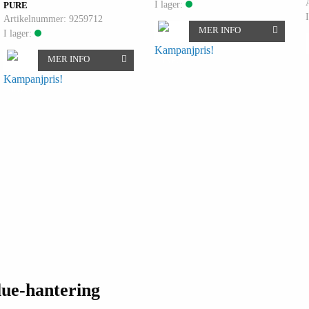
I lager:
PURE
Artikelnummer: 9259712
MER INFO
I lager:
Kampanjpris!
MER INFO
Kampanjpris!
lue-hantering