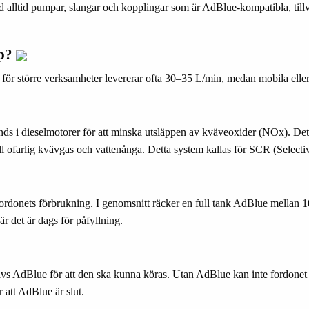
 alltid pumpar, slangar och kopplingar som är AdBlue-kompatibla, tillver
mp?
för större verksamheter levererar ofta 30–35 L/min, medan mobila eller 
ds i dieselmotorer för att minska utsläppen av kväveoxider (NOx). Det 
ll ofarlig kvävgas och vattenånga. Detta system kallas för SCR (Selecti
fordonets förbrukning. I genomsnitt räcker en full tank AdBlue mellan 
r det är dags för påfyllning.
krävs AdBlue för att den ska kunna köras. Utan AdBlue kan inte fordone
att AdBlue är slut.