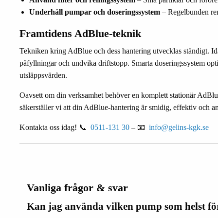
Underhåll pumpar och doseringssystem
– Regelbunden rengö
Framtidens AdBlue-teknik
Tekniken kring AdBlue och dess hantering utvecklas ständigt. Idag
påfyllningar och undvika driftstopp. Smarta doseringssystem opt
utsläppsvärden.
Oavsett om din verksamhet behöver en komplett stationär AdBlue-lö
säkerställer vi att din AdBlue-hantering är smidig, effektiv och a
Kontakta oss idag! 📞
0511-131 30
– 📧
info@gelins-kgk.se
Vanliga frågor & svar
Kan jag använda vilken pump som helst f