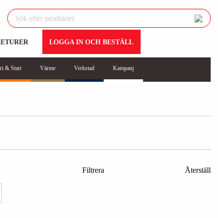
RETURER
LOGGA IN OCH BESTÄLL
ri & Start
Värme
Verkstad
Kampanj
Filtrera
Återställ