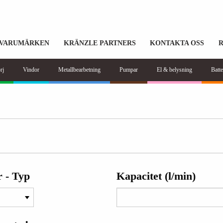
VARUMÄRKEN
KRÄNZLE PARTNERS
KONTAKTA OSS
rj
Vindor
Metallbearbetning
Pumpar
El & belysning
Batte
 - Typ
Kapacitet (l/min)