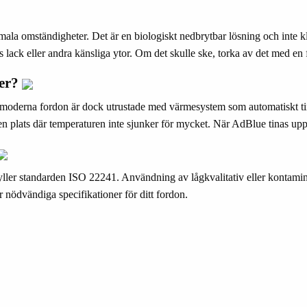
normala omständigheter. Det är en biologiskt nedbrytbar lösning och inte
nets lack eller andra känsliga ytor. Om det skulle ske, torka av det med en 
ser?
ta moderna fordon är dock utrustade med värmesystem som automatiskt t
 en plats där temperaturen inte sjunker för mycket. När AdBlue tinas up
pfyller standarden ISO 22241. Användning av lågkvalitativ eller kontam
r nödvändiga specifikationer för ditt fordon.