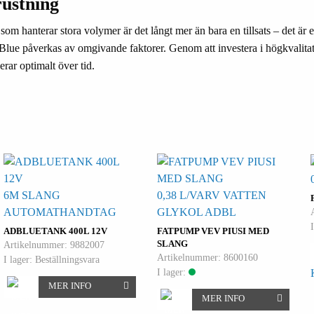
ustning
m hanterar stora volymer är det långt mer än bara en tillsats – det är en
 AdBlue påverkas av omgivande faktorer. Genom att investera i högkvali
erar optimalt över tid.
6M SLANG
0,38 L/VARV VATTEN
AUTOMATHANDTAG
GLYKOL ADBL
ADBLUETANK 400L 12V
FATPUMP VEV PIUSI MED
SLANG
Artikelnummer: 9882007
Artikelnummer: 8600160
I lager: Beställningsvara
I lager:
MER INFO
MER INFO