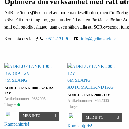
Optimera din verksamhet med rätt utr
AdBlue är en självklar del av moderna dieselfordon, men för företag so
krävs rätt utrustning, noggrant underhåll och en förståelse för hur
spill och onödigt slitage, utan även säkerställa att SCR-systemet fung
Kontakta oss idag! 📞
0511-131 30
– 📧
info@gelins-kgk.se
4M SLANG
6M SLANG
AUTOMATHANDTAG
ADBLUETANK 100L KÄRRA
12V
ADBLUETANK 200L 12V
Artikelnummer: 9882005
Artikelnummer: 9882006
I lager:
I lager:
MER INFO
MER INFO
Kampanjpris!
Kampanjpris!