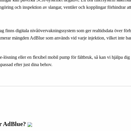
ring och inspektion av slangar, ventiler och kopplingar förhindrar att k
 finns digitala nivåövervakningssystem som ger realtidsdata över förbru
imerar mängden AdBlue som används vid varje injektion, vilket inte ba
sning eller en flexibel mobil pump för fältbruk, så kan vi hjälpa dig a
npassad efter just dina behov.
ör AdBlue?