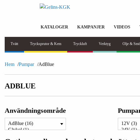
KATALOGER
KAMPANJER
VIDEOS
Tvätt
Trycksprutor & Kem
Tryckluft
Verktyg
Olje & Smö
Hem
Pumpar
AdBlue
ADBLUE
Användningsområde
Pumpar