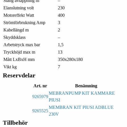
Slang avtappning m
–
Elanslutning volt
230
Motoreffekt Watt
400
Strömförbrukning Amp
3
Kabellängd m
2
Skyddsklass
–
Arbetstryck max bar
1,5
Tryckhöjd max m
13
Mått LxBxH mm
350x280x180
Vikt kg
7
Reservdelar
Art. nr
Benämning
MEBRANPUMP KIT KAMMARE
9265979
PIUSI
MEMBRAN KIT PIUSI ADBLUE
9265525
230V
Tillbehör