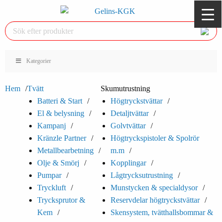
Kategorier
Hem
Tvätt
Skumutrustning
Batteri & Start
Högtryckstvättar
El & belysning
Detaljtvättar
Kampanj
Golvtvättar
Kränzle Partner
Högtryckspistoler & Spolrör
Metallbearbetning
m.m
Olje & Smörj
Kopplingar
Pumpar
Lågtrycksutrustning
Tryckluft
Munstycken & specialdysor
Trycksprutor &
Reservdelar högtryckstvättar
Kem
Skensystem, tvätthallsbommar &