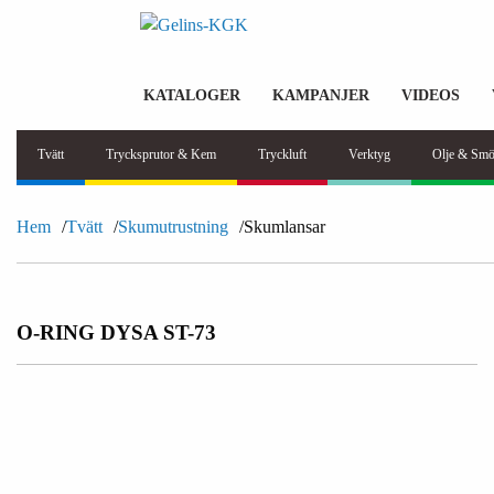
KATALOGER
KAMPANJER
VIDEOS
Tvätt
Trycksprutor & Kem
Tryckluft
Verktyg
Olje & Smö
Hem
Tvätt
Skumutrustning
Skumlansar
O-RING DYSA ST-73