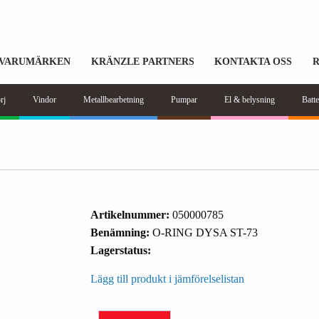
VARUMÄRKEN
KRÄNZLE PARTNERS
KONTAKTA OSS
rj
Vindor
Metallbearbetning
Pumpar
El & belysning
Batte
Artikelnummer:
050000785
Benämning:
O-RING DYSA ST-73
Lagerstatus:
Lägg till produkt i jämförelselistan