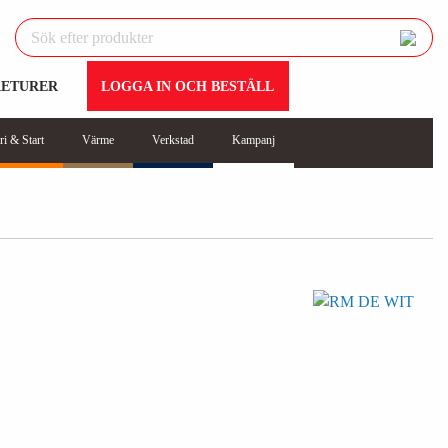
RETURER
LOGGA IN OCH BESTÄLL
ri & Start
Värme
Verkstad
Kampanj