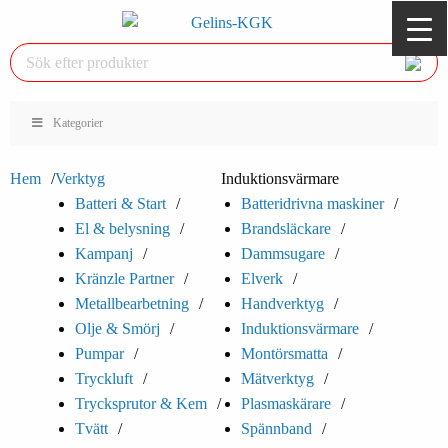
Kategorier
Hem
Verktyg
Induktionsvärmare
Batteri & Start
Batteridrivna maskiner
El & belysning
Brandsläckare
Kampanj
Dammsugare
Kränzle Partner
Elverk
Metallbearbetning
Handverktyg
Olje & Smörj
Induktionsvärmare
Pumpar
Montörsmatta
Tryckluft
Mätverktyg
Trycksprutor & Kem
Plasmaskärare
Tvätt
Spännband