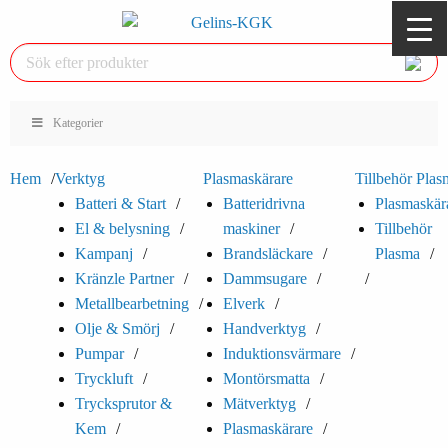
Kategorier
Hem
Verktyg
Plasmaskärare
Tillbehör Plas
Batteri & Start
Batteridrivna
Plasmaskär
El & belysning
maskiner
Tillbehör
Kampanj
Brandsläckare
Plasma
Kränzle Partner
Dammsugare
Metallbearbetning
Elverk
Olje & Smörj
Handverktyg
Pumpar
Induktionsvärmare
Tryckluft
Montörsmatta
Trycksprutor &
Mätverktyg
Kem
Plasmaskärare