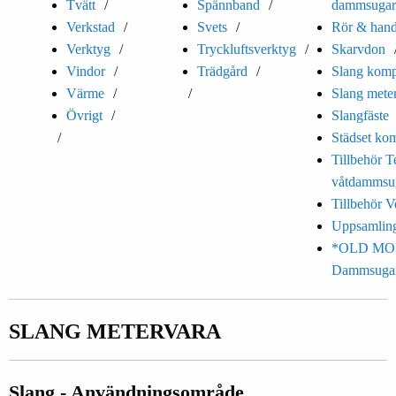
Tvätt
Spännband
dammsugar
Verkstad
Svets
Rör & hand
Verktyg
Tryckluftsverktyg
Skarvdon
Vindor
Trädgård
Slang komp
Värme
Slang mete
Övrigt
Slangfäste
Städset kom
Tillbehör T
våtdammsu
Tillbehör V
Uppsamling
*OLD MO
Dammsuga
SLANG METERVARA
Slang - Användningsområde