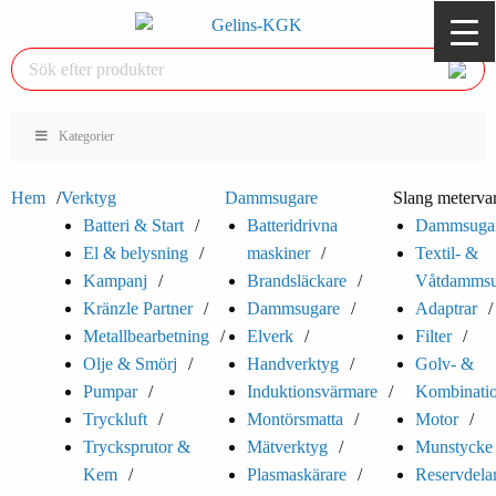
Kategorier
Hem
Verktyg
Dammsugare
Slang meterva
Batteri & Start
Batteridrivna
Dammsuga
El & belysning
maskiner
Textil- &
Kampanj
Brandsläckare
Våtdammsu
Kränzle Partner
Dammsugare
Adaptrar
Metallbearbetning
Elverk
Filter
Olje & Smörj
Handverktyg
Golv- &
Pumpar
Induktionsvärmare
Kombinati
Tryckluft
Montörsmatta
Motor
Trycksprutor &
Mätverktyg
Munstycke
Kem
Plasmaskärare
Reservdela