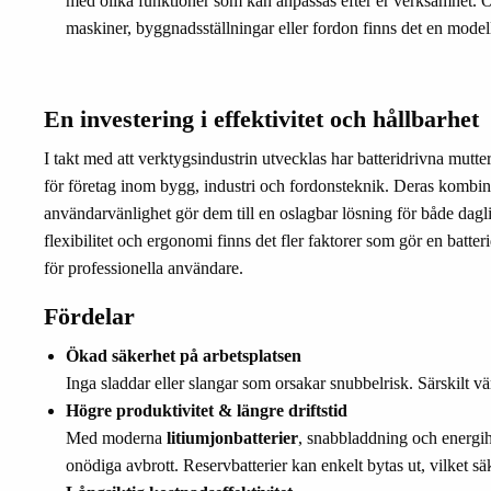
med olika funktioner som kan anpassas efter er verksamhet. 
maskiner, byggnadsställningar eller fordon finns det en model
En investering i effektivitet och hållbarhet
I takt med att verktygsindustrin utvecklas har batteridrivna mutterd
för företag inom bygg, industri och fordonsteknik. Deras kombina
användarvänlighet gör dem till en oslagbar lösning för både dag
flexibilitet och ergonomi finns det fler faktorer som gör en batteri
för professionella användare.
Fördelar
Ökad säkerhet på arbetsplatsen
Inga sladdar eller slangar som orsakar snubbelrisk. Särskilt vä
Högre produktivitet & längre driftstid
Med moderna
litiumjonbatterier
, snabbladdning och energih
onödiga avbrott. Reservbatterier kan enkelt bytas ut, vilket sä