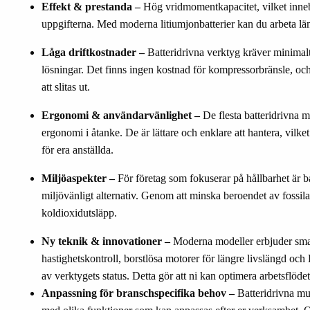
Effekt & prestanda –
Hög vridmomentkapacitet, vilket inneb
uppgifterna. Med moderna litiumjonbatterier kan du arbeta lä
Låga driftkostnader –
Batteridrivna verktyg kräver minimal
lösningar. Det finns ingen kostnad för kompressorbränsle, och 
att slitas ut.
Ergonomi & användarvänlighet –
De flesta batteridrivna 
ergonomi i åtanke. De är lättare och enklare att hantera, vilke
för era anställda.
Miljöaspekter –
För företag som fokuserar på hållbarhet är ba
miljövänligt alternativ. Genom att minska beroendet av fossila
koldioxidutsläpp.
Ny teknik & innovationer –
Moderna modeller erbjuder sma
hastighetskontroll, borstlösa motorer för längre livslängd o
av verktygets status. Detta gör att ni kan optimera arbetsflödet
Anpassning för branschspecifika behov –
Batteridrivna mut