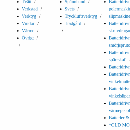
Tvätt
Spännband
Batteridriv
Verkstad
Svets
polermaski
Verktyg
Tryckluftsverktyg
slipmaskine
Vindor
Trädgård
Batteridriv
Värme
skruvdraga
Övrigt
Batteridriv
smörjspruto
Batteridriv
spärrskaft
Batteridriv
Batteridriv
vinkelmutte
Batteridriv
vinkelslipar
Batteridriv
värmepistol
Batterier &
*OLD MO