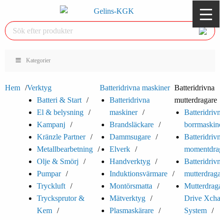
Kategorier
Hem
Verktyg
Batteridrivna maskiner
Batteridrivna
Batteri & Start
Batteridrivna
mutterdragare
El & belysning
maskiner
Batteridriv
Kampanj
Brandsläckare
borrmaskin
Kränzle Partner
Dammsugare
Batteridriv
Metallbearbetning
Elverk
momentdra
Olje & Smörj
Handverktyg
Batteridriv
Pumpar
Induktionsvärmare
mutterdrag
Tryckluft
Montörsmatta
Mutterdra
Trycksprutor &
Mätverktyg
Drive Xch
Kem
Plasmaskärare
System