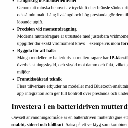
Långsiktig kostnadseffektivitet
Genom att minska behovet av tryckluft eller bränsle sänks dr
också minimalt. Lång livslängd och hög prestanda gör dem till
löpande utgift.
Precision vid momentdragning
Moderna mutterdragare är utrustade med justerbara vridmoment
uppgifter där exakt vridmoment krävs – exempelvis inom
for
Byggda för att hålla
Många modeller av batteridrivna mutterdragare har
IP-klassi
överbelastningsskydd, och skydd mot damm och fukt, vilket gör
miljöer.
Framtidssäkrad teknik
Flera tillverkare erbjuder nu modeller med Bluetooth-anslutn
app-integration som ger full kontroll över prestanda och under
Investera i en batteridriven mutter
Oavsett användningsområde är en batteridriven mutterdragare ett 
snabbt, säkert och hållbart
. Satsa på ett verktyg som kombine