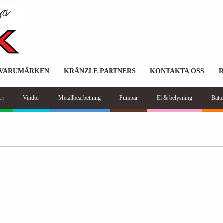
VARUMÄRKEN
KRÄNZLE PARTNERS
KONTAKTA OSS
rj
Vindor
Metallbearbetning
Pumpar
El & belysning
Batte