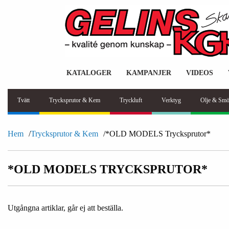
KATALOGER
KAMPANJER
VIDEOS
Tvätt
Trycksprutor & Kem
Tryckluft
Verktyg
Olje & Smö
Hem
Trycksprutor & Kem
*OLD MODELS Trycksprutor*
*OLD MODELS TRYCKSPRUTOR*
Utgångna artiklar, går ej att beställa.