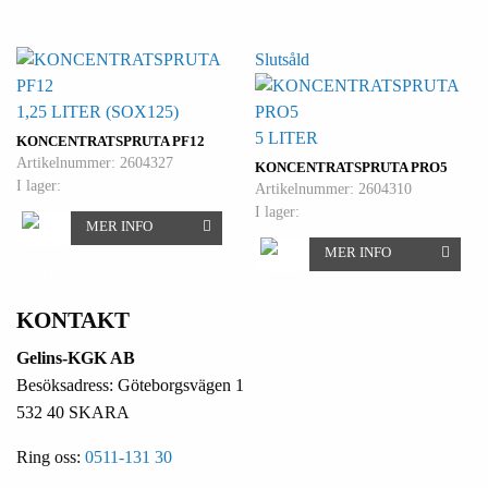
Slutsåld
1,25 LITER (SOX125)
5 LITER
KONCENTRATSPRUTA PF12
Artikelnummer: 2604327
KONCENTRATSPRUTA PRO5
I lager:
Artikelnummer: 2604310
I lager:
MER INFO
MER INFO
KONTAKT
Gelins-KGK AB
Besöksadress: Göteborgsvägen 1
532 40 SKARA
Ring oss:
0511-131 30