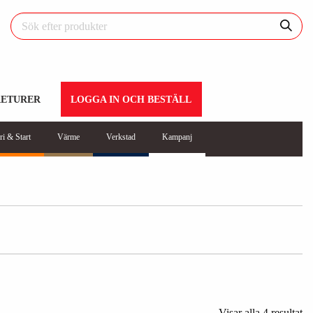
RETURER
LOGGA IN OCH BESTÄLL
ri & Start
Värme
Verkstad
Kampanj
Visar alla 4 resultat