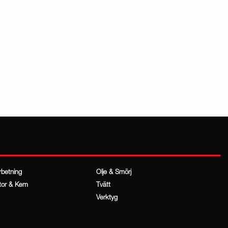
rbetning
Olje & Smörj
tor & Kem
Tvätt
Verktyg