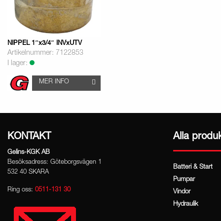
NIPPEL 1″x3/4″ INVxUTV
Artikelnummer: 7122853
I lager:
MER INFO
KONTAKT
Alla produ
Gelins-KGK AB
Besöksadress: Göteborgsvägen 1
Batteri & Start
532 40 SKARA
Pumpar
Ring oss:
0511-131 30
Vindor
Hydraulik