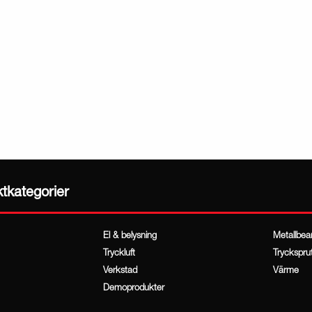
ktkategorier
El & belysning
Metallbea
Tryckluft
Tryckspru
Verkstad
Värme
Demoprodukter