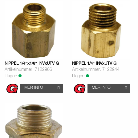
NIPPEL 1/4″x1/8″ INVxUTV G
NIPPEL 1/4″ INVxUTV G
Artikelnummer: 7122866
Artikelnummer: 7122844
I lager:
I lager:
MER INFO
MER INFO