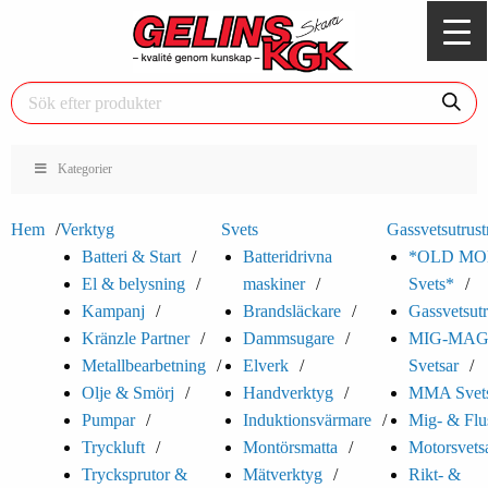
Kategorier
Hem
Verktyg
Svets
Gassvetsutrust
Batteri & Start
Batteridrivna
*OLD MO
El & belysning
maskiner
Svets*
Kampanj
Brandsläckare
Gassvetsutr
Kränzle Partner
Dammsugare
MIG-MA
Metallbearbetning
Elverk
Svetsar
Olje & Smörj
Handverktyg
MMA Svets
Pumpar
Induktionsvärmare
Mig- & Flu
Tryckluft
Montörsmatta
Motorsvets
Trycksprutor &
Mätverktyg
Rikt- &