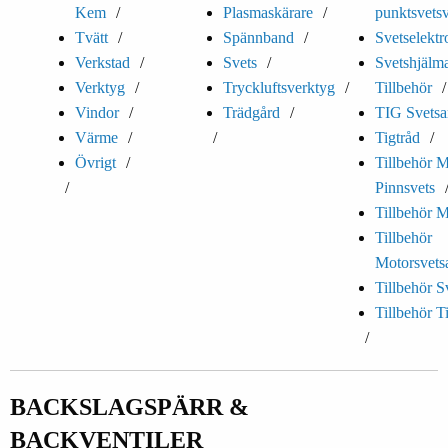
Kem
Plasmaskärare
punktsvets
Tvätt
Spännband
Svetselektr
Verkstad
Svets
Svetshjälm
Verktyg
Tryckluftsverktyg
Tillbehör
Vindor
Trädgård
TIG Svetsa
Värme
Tigtråd
Övrigt
Tillbehör 
Pinnsvets
Tillbehör M
Tillbehör
Motorsvets
Tillbehör S
Tillbehör T
BACKSLAGSPÄRR &
BACKVENTILER