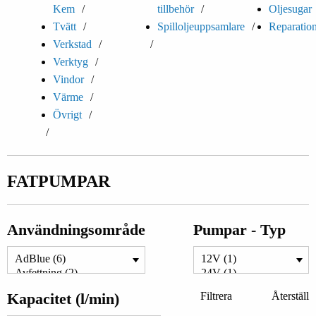
Kem
tillbehör
Oljesugar
Tvätt
Spilloljeuppsamlare
Reparation
Verkstad
Verktyg
Vindor
Värme
Övrigt
FATPUMPAR
Användningsområde
Pumpar - Typ
Kapacitet (l/min)
Filtrera
Återställ