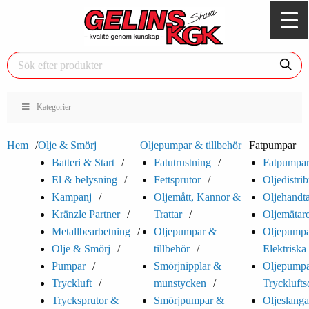
Kategorier
Hem
Olje & Smörj
Oljepumpar & tillbehör
Fatpumpar
Batteri & Start
Fatutrustning
Fatpumpa
El & belysning
Fettsprutor
Oljedistrib
Kampanj
Oljemått, Kannor &
Oljehandt
Kränzle Partner
Trattar
Oljemätar
Metallbearbetning
Oljepumpar &
Oljepump
Olje & Smörj
tillbehör
Elektriska
Pumpar
Smörjnipplar &
Oljepump
Tryckluft
munstycken
Trycklufts
Trycksprutor &
Smörjpumpar &
Oljeslanga