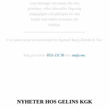
reservdelslager som täcker alla våra
produkter, vilket säkerställer långvarig
tillgänglighet och pålitlighet för våra
kunder med snabba leveranser och
kunskap.
Vi är auktoriserad serviceverkstad för
Ingersoll Rand, Kränzle & Fiac.
HAR DU FRÅGOR?
Ring på telefon:
0511-131 30
eller
mejla oss.
NYHETER HOS GELINS KGK