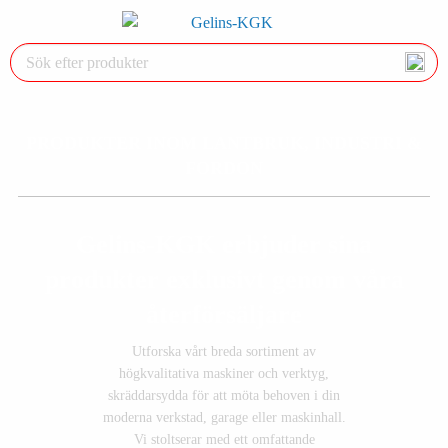
PRODUKTER INOM LANTBRUK, INDUSTRI &
FORDON
Gelins-KGK erbjuder sina
produkter exklusivt genom våra
återförsäljare
Utforska vårt breda sortiment av
högkvalitativa maskiner och verktyg,
skräddarsydda för att möta behoven i din
moderna verkstad, garage eller maskinhall.
Vi stoltserar med ett omfattande