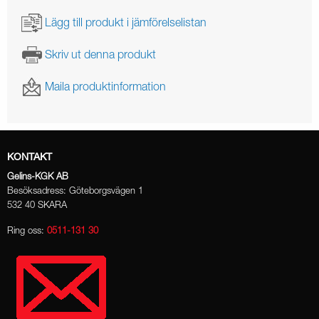
Lägg till produkt i jämförelselistan
Skriv ut denna produkt
Maila produktinformation
KONTAKT
Gelins-KGK AB
Besöksadress: Göteborgsvägen 1
532 40 SKARA
Ring oss:
0511-131 30