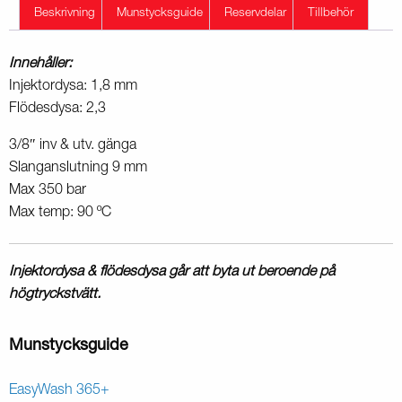
Beskrivning
Munstycksguide
Reservdelar
Tillbehör
Innehåller:
Injektordysa: 1,8 mm
Flödesdysa: 2,3
3/8″ inv & utv. gänga
Slanganslutning 9 mm
Max 350 bar
Max temp: 90 ºC
Injektordysa & flödesdysa går att byta ut beroende på
högtryckstvätt.
Munstycksguide
EasyWash 365+