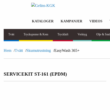
KATALOGER
KAMPANJER
VIDEOS
Tvätt
Trycksprutor & Kem
Tryckluft
Verktyg
Olje & Smö
Hem
Tvätt
Skumutrustning
EasyWash 365+
SERVICEKIT ST-161 (EPDM)