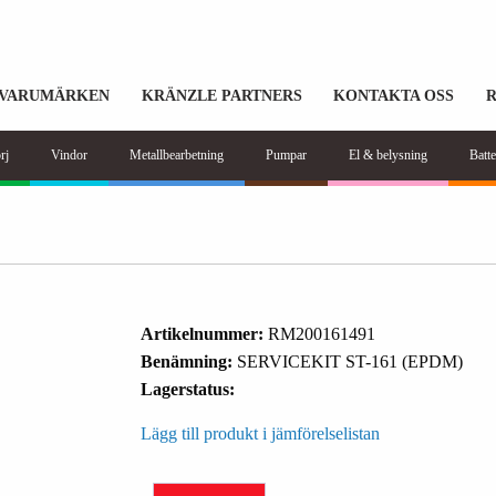
VARUMÄRKEN
KRÄNZLE PARTNERS
KONTAKTA OSS
rj
Vindor
Metallbearbetning
Pumpar
El & belysning
Batte
Artikelnummer:
RM200161491
Benämning:
SERVICEKIT ST-161 (EPDM)
Lagerstatus:
Lägg till produkt i jämförelselistan