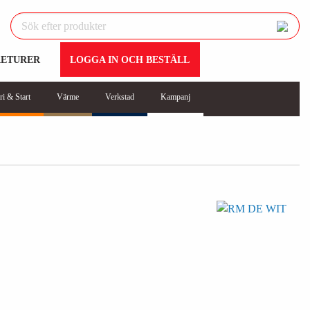
RETURER
LOGGA IN OCH BESTÄLL
ri & Start
Värme
Verkstad
Kampanj