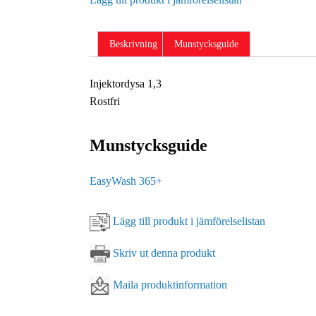
Beskrivning
Munstycksguide
Injektordysa 1,3
Rostfri
Munstycksguide
EasyWash 365+
Lägg till produkt i jämförelselistan
Skriv ut denna produkt
Maila produktinformation