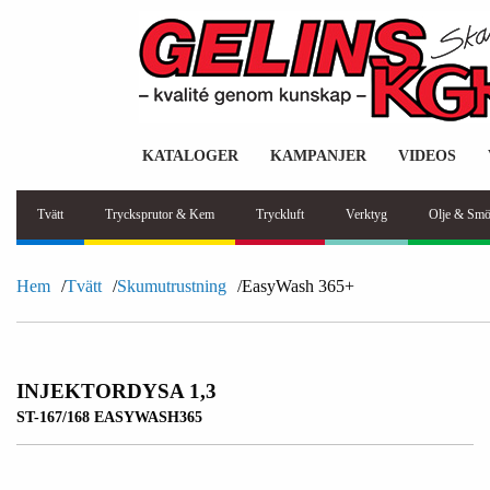
KATALOGER
KAMPANJER
VIDEOS
Tvätt
Trycksprutor & Kem
Tryckluft
Verktyg
Olje & Smö
Hem
Tvätt
Skumutrustning
EasyWash 365+
INJEKTORDYSA 1,3
ST-167/168 EASYWASH365