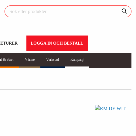
RETURER
LOGGA IN OCH BESTÄLL
ri & Start
Värme
Verkstad
Kampanj