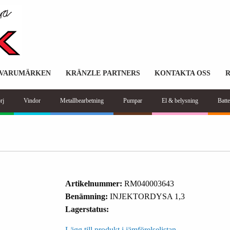
VARUMÄRKEN
KRÄNZLE PARTNERS
KONTAKTA OSS
rj
Vindor
Metallbearbetning
Pumpar
El & belysning
Batte
Artikelnummer:
RM040003643
Benämning:
INJEKTORDYSA 1,3
Lagerstatus:
Lägg till produkt i jämförelselistan