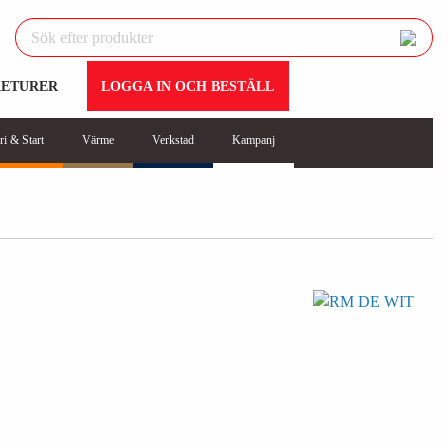
RETURER
LOGGA IN OCH BESTÄLL
ri & Start
Värme
Verkstad
Kampanj