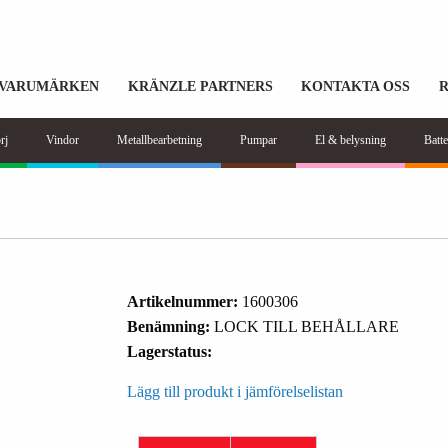
VARUMÄRKEN
KRÄNZLE PARTNERS
KONTAKTA OSS
rj
Vindor
Metallbearbetning
Pumpar
El & belysning
Batte
Artikelnummer:
1600306
Benämning:
LOCK TILL BEHÅLLARE
Lagerstatus:
Lägg till produkt i jämförelselistan