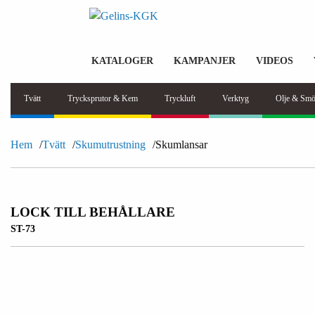
KATALOGER
KAMPANJER
VIDEOS
Tvätt
Trycksprutor & Kem
Tryckluft
Verktyg
Olje & Smö
Hem
Tvätt
Skumutrustning
Skumlansar
LOCK TILL BEHÅLLARE
ST-73