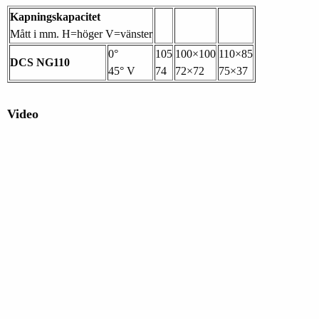
Kapningskapacitet
Mått i mm. H=höger V=vänster
0°
105
100×100
110×85
DCS NG110
45° V
74
72×72
75×37
Video