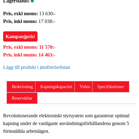
Lagerstatus:
Pris, exkl moms:
13 630:-
Pris, inkl moms:
17 038:-
Kampanjpris!
Pris, exkl moms:
11 570:-
Pris, inkl moms:
14 463:-
Lägg till produkt i jämförelselistan
Beskrivning
Kapningskapacitet
Video
Specifikationer
Reservdelar
Revolutionerande elektroniskt styrsystem som garanterar optimal
kapning under de vanligaste användningsförhållandena genom 5
förinställda arbetslägen.