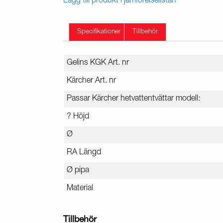
Lägg till produkt i jämförelselistan
Specifikationer
Tillbehör
Gelins KGK Art. nr
Kärcher Art. nr
Passar Kärcher hetvattentvättar modell:
? Höjd
Ø
RA Längd
Ø pipa
Material
Tillbehör