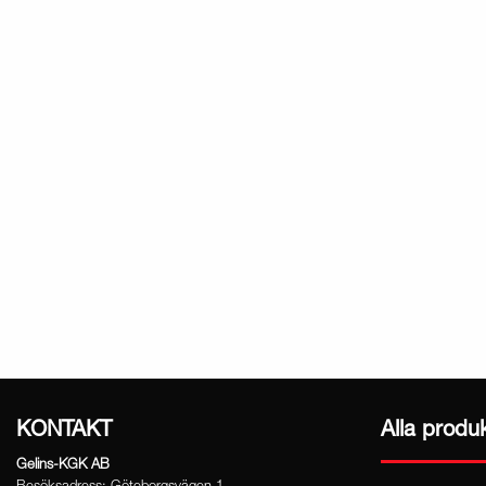
KONTAKT
Alla produ
Gelins-KGK AB